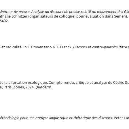
sinateur de presse. Analyse du discours de presse relatif au mouvement des Gil
thalie Schnitzer (organisateurs de colloque) pour évaluation dans Semen). O
5402.
é et radicalité. In F. Provenzano & T. Franck,
Discours et contre-pouvoirs (titre 
es de la bifurcation écologique. Compte-rendu, critique et analyse de Cédri
e, Paris, Zones, 2024.
Quaderni
.
Méthodologie pour une analyse linguistique et rhétorique des discours
. Peter La