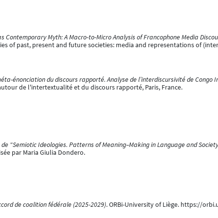
 as Contemporary Myth: A Macro-to-Micro Analysis of Francophone Media Disco
s of past, present and future societies: media and representations of (inter)
ta-énonciation du discours rapporté. Analyse de l’interdiscursivité de Congo In
autour de l'intertextualité et du discours rapporté, Paris, France.
e de "Semiotic Ideologies. Patterns of Meaning–Making in Language and Socie
sée par Maria Giulia Dondero.
ccord de coalition fédérale (2025-2029)
. ORBi-University of Liège. https://orb