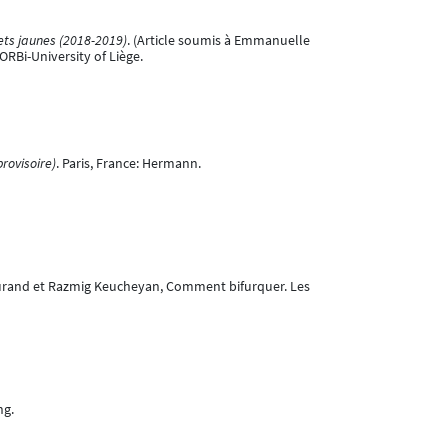
ets jaunes (2018-2019)
. (Article soumis à Emmanuelle
RBi-University of Liège.
provisoire)
. Paris, France: Hermann.
c Durand et Razmig Keucheyan, Comment bifurquer. Les
ng.