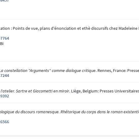
98457
pation : Points de vue, plans d'énonciation et ethè discursifs chez Madelei
97764
Bi
La constellation "Arguments" comme dialogue critique
. Rennes, France: Press
47244
l'atelier. Sartre et Giacometti en miroir
. Liège, Belgium: Presses Universitaire
49392
ogique du discours romanesque. Rhétorique du corps dans le roman existenti
16566