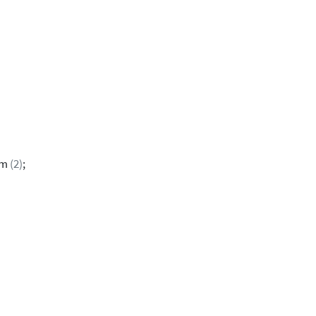
sm
(2)
;