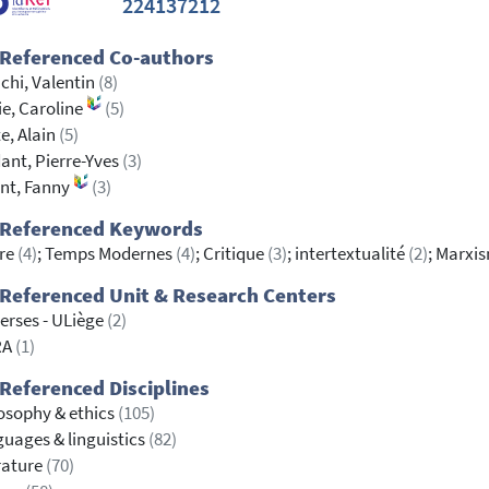
224137212
 Referenced Co-authors
chi, Valentin
(8)
ie, Caroline
(5)
e, Alain
(5)
ant, Pierre-Yves
(3)
nt, Fanny
(3)
 Referenced Keywords
tre
(4)
; Temps Modernes
(4)
; Critique
(3)
; intertextualité
(2)
; Marxi
Referenced Unit & Research Centers
erses - ULiège
(2)
RA
(1)
Referenced Disciplines
osophy & ethics
(105)
uages & linguistics
(82)
rature
(70)