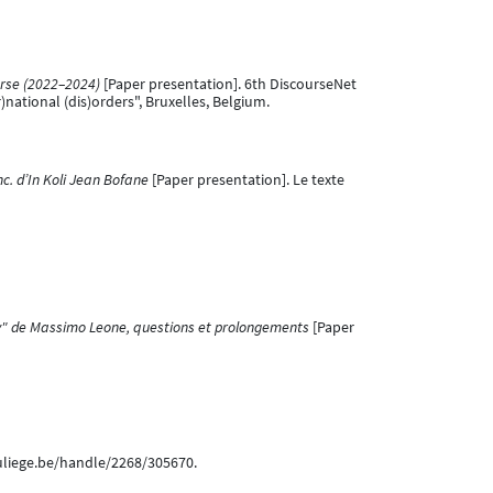
urse (2022–2024)
[Paper presentation]. 6th DiscourseNet
national (dis)orders", Bruxelles, Belgium.
c. d’In Koli Jean Bofane
[Paper presentation]. Le texte
ty" de Massimo Leone, questions et prolongements
[Paper
i.uliege.be/handle/2268/305670.