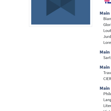
Main
Bian
Glor
Lout
Jurd
Lore
Main
Sar
Main 
Trav
CIE
Main 
Phil
Lang
Lite