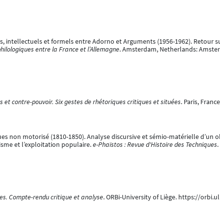
els, intellectuels et formels entre Adorno et Arguments (1956-1962). Retour
 philologiques entre la France et l’Allemagne
. Amsterdam, Netherlands: Amster
s et contre-pouvoir. Six gestes de rhétoriques critiques et situées
. Paris, Fran
es non motorisé (1810-1850). Analyse discursive et sémio-matérielle d’un obje
isme et l’exploitation populaire.
e-Phaïstos : Revue d'Histoire des Techniques
.
es. Compte-rendu critique et analyse
. ORBi-University of Liège. https://orbi