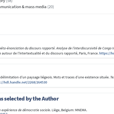
ory
(58)
munication & mass media
(20)
ta-énonciation du discours rapporté. Analyse de l’interdiscursivité de Congo In
re autour de l'intertextualité et du discours rapporté, Paris, France.
https://h
délimitation d’un paysage liégeois. Mots et traces d’une existence située.
Te
s://hdl.handle.net/2268/264530
ns selected by the Author
une expérience de démocratie sociale
. Liège, Belgium: MNEMA.