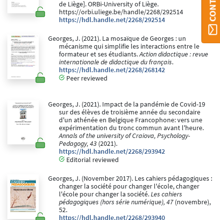
de Liège]. ORBi-University of Liège.
https://orbi.uliege.be/handle/2268/292514
https://hdl.handle.net/2268/292514
Georges, J. (2021). La mosaïque de Georges : un
mécanisme qui simplifie les interactions entre le
formateur et ses étudiants.
Action didactique : revue
internationale de didactique du français
.
https://hdl.handle.net/2268/268142
Peer reviewed
Georges, J. (2021). Impact de la pandémie de Covid-19
sur des élèves de troisième année du secondaire
d'un athénée en Belgique Francophone: vers une
expérimentation du tronc commun avant l'heure.
Annals of the university of Craiova, Psychology-
Pedagogy, 43
(2021).
https://hdl.handle.net/2268/293942
Editorial reviewed
Georges, J. (November 2017). Les cahiers pédagogiques :
changer la société pour changer l'école, changer
l'école pour changer la société.
Les cahiers
pédagogiques (hors série numérique), 47
(novembre),
52.
https://hdl.handle.net/2268/293940