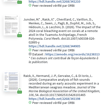
https://hdl.handle.net/2268/341210
Peer reviewed vérifié par ORBi
Juncker, M.* , Raick, X.* , Chevillard, C., Varillon, D.,
Menkes, C., Swen, J., Pagli, B., Duphil, M., Job, S.,
Hédouin, L., & Lecchini, D. (2026). The impact of the
2024 coral bleaching event on corals at a remote
atoll in the Tuamotu Archipelago, French
Polynesia.
Coral Reefs
. doi:10.1007/s00338-026-
02895-y
https://hdl.handle.net/2268/344905
Peer reviewed vérifié par ORBi
Dataset :
https://zenodo.org/records/16238313
* Ces auteurs ont contribué de façon équivalente à
la publication.
Raick, X., Hermand, J.-P., Gervaise, C., & Di Iorio, L.
(2026). Comparative analysis of fish sounds
recorded during an early acoustic experiment in a
Mediterranean seagrass meadow.
Journal of the
Marine Biological Association of the United Kingdom,
106
, 54. doi:10.1017/S0025315426101465
https://hdl.handle.net/2268/341198
Peer reviewed vérifié par ORBi