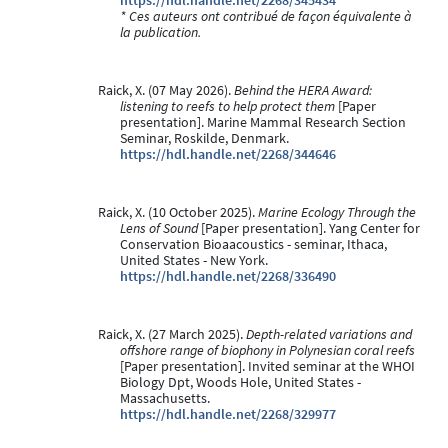
https://hdl.handle.net/2268/345434
* Ces auteurs ont contribué de façon équivalente à
la publication.
Raick, X. (07 May 2026).
Behind the HERA Award:
listening to reefs to help protect them
[Paper
presentation]. Marine Mammal Research Section
Seminar, Roskilde, Denmark.
https://hdl.handle.net/2268/344646
Raick, X. (10 October 2025).
Marine Ecology Through the
Lens of Sound
[Paper presentation]. Yang Center for
Conservation Bioaacoustics - seminar, Ithaca,
United States - New York.
https://hdl.handle.net/2268/336490
Raick, X. (27 March 2025).
Depth-related variations and
offshore range of biophony in Polynesian coral reefs
[Paper presentation]. Invited seminar at the WHOI
Biology Dpt, Woods Hole, United States -
Massachusetts.
https://hdl.handle.net/2268/329977