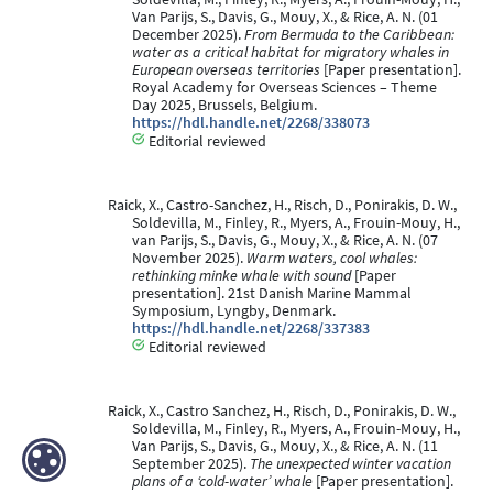
Van Parijs, S., Davis, G., Mouy, X., & Rice, A. N. (01
December 2025).
From Bermuda to the Caribbean:
water as a critical habitat for migratory whales in
European overseas territories
[Paper presentation].
Royal Academy for Overseas Sciences – Theme
Day 2025, Brussels, Belgium.
https://hdl.handle.net/2268/338073
Editorial reviewed
Raick, X., Castro-Sanchez, H., Risch, D., Ponirakis, D. W.,
Soldevilla, M., Finley, R., Myers, A., Frouin-Mouy, H.,
van Parijs, S., Davis, G., Mouy, X., & Rice, A. N. (07
November 2025).
Warm waters, cool whales:
rethinking minke whale with sound
[Paper
presentation]. 21st Danish Marine Mammal
Symposium, Lyngby, Denmark.
https://hdl.handle.net/2268/337383
Editorial reviewed
Raick, X., Castro Sanchez, H., Risch, D., Ponirakis, D. W.,
Soldevilla, M., Finley, R., Myers, A., Frouin-Mouy, H.,
Van Parijs, S., Davis, G., Mouy, X., & Rice, A. N. (11
September 2025).
The unexpected winter vacation
plans of a ‘cold-water’ whale
[Paper presentation].