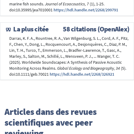
marine fish sounds.
Journal of Ecoacoustics, 7
(1), 1-25.
doi:10.35995/jea7010001
https://hdl.handle.net/2268/299791
La plus citée
58 citations (OpenAlex)
Darras, K. F. A., Rountree, R. A., Van Wilgenburg, S. L., Cord, A. F., Pitz,
F., Chen, Y., Dong, L., Rocquencourt, A., Desjonquères, C., Diaz, P. M.,
Lin, T. H., Turco, T., Emmerson, L., Bradfer‐Lawrence, T., Gasc, A.,
Marley, S., Salton, M., Schillé, L., Wensveen, P. J., ... Wanger, T. C.
(2025). Worldwide Soundscapes: A Synthesis of Passive Acoustic
Monitoring Across Realms.
Global Ecology and Biogeography, 34
(5).
doi:10.1111/geb.70021
https://hdl.handle.net/2268/326921
Articles dans des revues
scientifiques avec peer
reviewing