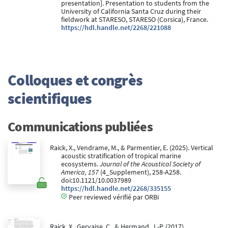
presentation]. Presentation to students from the
University of California Santa Cruz during their
fieldwork at STARESO, STARESO (Corsica), France.
https://hdl.handle.net/2268/221088
Colloques et congrès
scientifiques
Communications publiées
Raick, X., Vendrame, M., & Parmentier, E. (2025). Vertical
acoustic stratification of tropical marine
ecosystems.
Journal of the Acoustical Society of
America, 157
(4_Supplement), 258-A258.
doi:10.1121/10.0037989
https://hdl.handle.net/2268/335155
Peer reviewed vérifié par ORBi
Raick, X., Gervaise, C., & Hermand, J.-P. (2017).