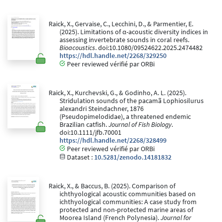
Raick, X., Gervaise, C., Lecchini, D., & Parmentier, E.
(2025). Limitations of α-acoustic diversity indices in
assessing invertebrate sounds in coral reefs.
Bioacoustics
. doi:10.1080/09524622.2025.2474482
https://hdl.handle.net/2268/329250
Peer reviewed vérifié par ORBi
Raick, X., Kurchevski, G., & Godinho, A. L. (2025).
Stridulation sounds of the pacamã Lophiosilurus
alexandri Steindachner, 1876
(Pseudopimelodidae), a threatened endemic
Brazilian catfish.
Journal of Fish Biology
.
doi:10.1111/jfb.70001
https://hdl.handle.net/2268/328499
Peer reviewed vérifié par ORBi
Dataset :
10.5281/zenodo.14181832
Raick, X., & Baccus, B. (2025). Comparison of
ichthyological acoustic communities based on
ichthyological communities: A case study from
protected and non-protected marine areas of
Moorea Island (French Polynesia).
Journal for