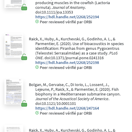
producing muscles in the cowfish (Lactoria
cornuta).
Journal of Anatomy
.
doi:10.1111/joa.13353
https://hdl.handle.net/2268/252194
Peer reviewed vérifié par ORBi
Raick, X., Huby, A., Kurchevski, G., Godinho, A. L., &
Parmentier, E. (2020). Use of bioacoustics in species
identification: Piranhas from genus Pygocentrus
(Teleostei: Serrasalmidae) as a case study.
PLoS
ONE
. doi:10.1371/journal.pone.0241316
https://hdl.handle.net/2268/252198
Peer reviewed vérifié par ORBi
Bolgan, M., Gervaise, C., Di Iorio, L., Lossent, J.,
Lejeune, P., Raick, X., & Parmentier, E. (2020). Fish
biophony in a Mediterranean submarine canyon.
Journal of the Acoustical Society of America
.
doi:10.1121/10.0001101
https://hdl.handle.net/2268/247164
Peer reviewed vérifié par ORBi
Raick, X., Huby, A., Kurchevski, G., Godinho, A. L., &