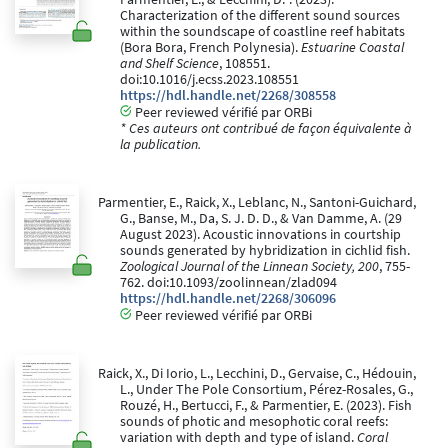
Characterization of the different sound sources
within the soundscape of coastline reef habitats
(Bora Bora, French Polynesia).
Estuarine Coastal
and Shelf Science
, 108551.
doi:10.1016/j.ecss.2023.108551
https://hdl.handle.net/2268/308558
Peer reviewed vérifié par ORBi
* Ces auteurs ont contribué de façon équivalente à
la publication.
Parmentier, E., Raick, X., Leblanc, N., Santoni-Guichard,
G., Banse, M., Da, S. J. D. D., & Van Damme, A. (29
August 2023). Acoustic innovations in courtship
sounds generated by hybridization in cichlid fish.
Zoological Journal of the Linnean Society, 200
, 755-
762. doi:10.1093/zoolinnean/zlad094
https://hdl.handle.net/2268/306096
Peer reviewed vérifié par ORBi
Raick, X., Di Iorio, L., Lecchini, D., Gervaise, C., Hédouin,
L., Under The Pole Consortium, Pérez-Rosales, G.,
Rouzé, H., Bertucci, F., & Parmentier, E. (2023). Fish
sounds of photic and mesophotic coral reefs:
variation with depth and type of island.
Coral