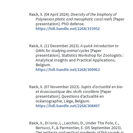
Raick, X. (04 April 2024).
Diversity of the biophony of
Polynesian photic and mesophotic coral reefs
[Paper
presentation]. PhD defense.
https://hdl.handle.net/2268/315952
Raick, X. (11 December 2023).
A quick introduction to
GAMs for studying animal cycles
[Paper
presentation]. Statistics Workshop for Zoologists :
Analytical Insights and Practical Applications,
Belgium.
https://hdl.handle.net/2268/309963
Raick, X. (07 November 2023).
Sujets d’actualité en bio-
et écoacoustique des récifs coralliens
[Paper
presentation]. Questions d’actualité en
océanographie, Liège, Belgium.
https://hdl.handle.net/2268/308497
Raick, X., Di Iorio, L., Lecchini, D., Under The Pole, C.,
Bertucci, F., & Parmentier, E. (05 September 2023).
Diel patterns and vertical gradients of fish sounds in