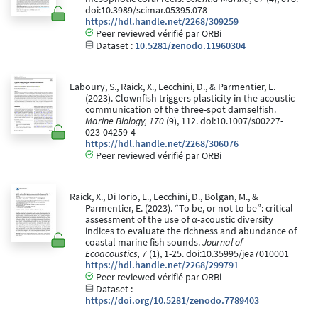
doi:10.3989/scimar.05395.078
https://hdl.handle.net/2268/309259
Peer reviewed vérifié par ORBi
Dataset :
10.5281/zenodo.11960304
Laboury, S., Raick, X., Lecchini, D., & Parmentier, E.
(2023). Clownfish triggers plasticity in the acoustic
communication of the three-spot damselfish.
Marine Biology, 170
(9), 112. doi:10.1007/s00227-
023-04259-4
https://hdl.handle.net/2268/306076
Peer reviewed vérifié par ORBi
Raick, X., Di Iorio, L., Lecchini, D., Bolgan, M., &
Parmentier, E. (2023). “To be, or not to be”: critical
assessment of the use of α-acoustic diversity
indices to evaluate the richness and abundance of
coastal marine fish sounds.
Journal of
Ecoacoustics, 7
(1), 1-25. doi:10.35995/jea7010001
https://hdl.handle.net/2268/299791
Peer reviewed vérifié par ORBi
Dataset :
https://doi.org/10.5281/zenodo.7789403