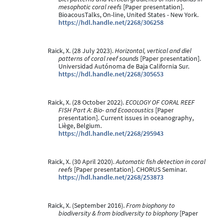
mesophotic coral reefs
[Paper presentation].
BioacousTalks, On-line, United States - New York.
https://hdl.handle.net/2268/306258
Raick, X. (28 July 2023).
Horizontal, vertical and diel
patterns of coral reef sounds
[Paper presentation].
Universidad Autónoma de Baja California Sur.
https://hdl.handle.net/2268/305653
Raick, X. (28 October 2022).
ECOLOGY OF CORAL REEF
FISH Part A: Bio- and Ecoacoustics
[Paper
presentation]. Current issues in oceanography,
Liège, Belgium.
https://hdl.handle.net/2268/295943
Raick, X. (30 April 2020).
Automatic fish detection in coral
reefs
[Paper presentation]. CHORUS Seminar.
https://hdl.handle.net/2268/253873
Raick, X. (September 2016).
From biophony to
biodiversity & from biodiversity to biophony
[Paper