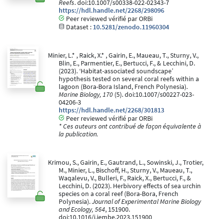
Reefs
. doi:10.1007/s00338-022-02343-7
https://hdl.handle.net/2268/298096
Peer reviewed vérifié par ORBi
Dataset :
10.5281/zenodo.11960304
Minier, L.* , Raick, X.* , Gairin, E., Maueau, T., Sturny, V.,
Blin, E., Parmentier, E., Bertucci, F., & Lecchini, D.
(2023). ‘Habitat-associated soundscape’
hypothesis tested on several coral reefs within a
lagoon (Bora-Bora Island, French Polynesia).
Marine Biology, 170
(5). doi:10.1007/s00227-023-
04206-3
https://hdl.handle.net/2268/301813
Peer reviewed vérifié par ORBi
* Ces auteurs ont contribué de façon équivalente à
la publication.
Krimou, S., Gairin, E., Gautrand, L., Sowinski, J., Trotier,
M., Minier, L., Bischoff, H., Sturny, V., Maueau, T.,
Waqalevu, V., Bulleri, F., Raick, X., Bertucci, F., &
Lecchini, D. (2023). Herbivory effects of sea urchin
species on a coral reef (Bora-Bora, French
Polynesia).
Journal of Experimental Marine Biology
and Ecology, 564
, 151900.
doi:10.1016/j.jembe.2023.151900