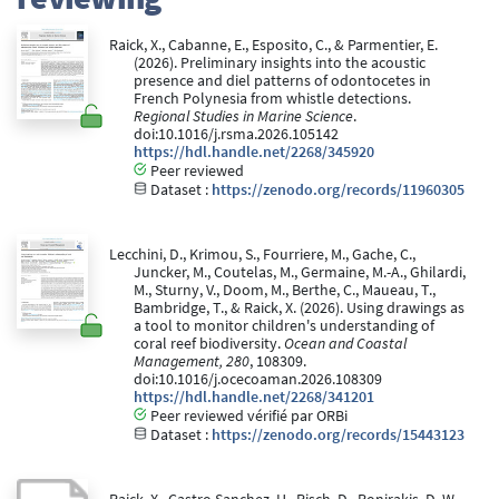
Raick, X., Cabanne, E., Esposito, C., & Parmentier, E.
(2026). Preliminary insights into the acoustic
presence and diel patterns of odontocetes in
French Polynesia from whistle detections.
Regional Studies in Marine Science
.
doi:10.1016/j.rsma.2026.105142
https://hdl.handle.net/2268/345920
Peer reviewed
Dataset :
https://zenodo.org/records/11960305
Lecchini, D., Krimou, S., Fourriere, M., Gache, C.,
Juncker, M., Coutelas, M., Germaine, M.-A., Ghilardi,
M., Sturny, V., Doom, M., Berthe, C., Maueau, T.,
Bambridge, T., & Raick, X. (2026). Using drawings as
a tool to monitor children's understanding of
coral reef biodiversity.
Ocean and Coastal
Management, 280
, 108309.
doi:10.1016/j.ocecoaman.2026.108309
https://hdl.handle.net/2268/341201
Peer reviewed vérifié par ORBi
Dataset :
https://zenodo.org/records/15443123