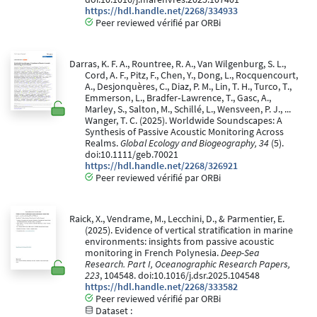
https://hdl.handle.net/2268/334933
Peer reviewed vérifié par ORBi
Darras, K. F. A., Rountree, R. A., Van Wilgenburg, S. L.,
Cord, A. F., Pitz, F., Chen, Y., Dong, L., Rocquencourt,
A., Desjonquères, C., Diaz, P. M., Lin, T. H., Turco, T.,
Emmerson, L., Bradfer‐Lawrence, T., Gasc, A.,
Marley, S., Salton, M., Schillé, L., Wensveen, P. J., ...
Wanger, T. C. (2025). Worldwide Soundscapes: A
Synthesis of Passive Acoustic Monitoring Across
Realms.
Global Ecology and Biogeography, 34
(5).
doi:10.1111/geb.70021
https://hdl.handle.net/2268/326921
Peer reviewed vérifié par ORBi
Raick, X., Vendrame, M., Lecchini, D., & Parmentier, E.
(2025). Evidence of vertical stratification in marine
environments: insights from passive acoustic
monitoring in French Polynesia.
Deep-Sea
Research. Part I, Oceanographic Research Papers,
223
, 104548. doi:10.1016/j.dsr.2025.104548
https://hdl.handle.net/2268/333582
Peer reviewed vérifié par ORBi
Dataset :