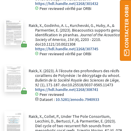
https://hdl.handle.net/2268/301432
CONTACTER ORBI
Peer reviewed vérifié par ORBi
Raick, X., Godinho, A. L., Kurchevski, G., Huby, A., &
Parmentier, E. (2023). Bioacoustics supports genus
identification in piranhas.
Journal of the Acoustical
Society of America, 154
(4), 2203 - 2210.
doi:10.1121/10.0021308
https://hdl.handle.net/2268/307745
Peer reviewed vérifié par ORBi
Raick, X. (2023). À l’écoute des profondeurs des récifs
coralliens de Polynésie : le décryptage du whoot.
Bulletin de la Société Royale des Sciences de Liège,
92
(1), 171-187. doi:10.25518/0037-9565.11473
https://hdl.handle.net/2268/308741
Peer reviewed
Dataset :
10.5281/zenodo.7940933
Raick, X., Collet, P., Under The Pole Consortium,
Lecchini, D., Bertucci, F., & Parmentier, E. (2023).
Diel cycle of two recurrent fish sounds from
mesophotic coral reefs.
Scientia Marina, 87
(4), 078.