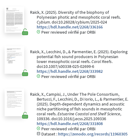
Raick, X. (2025). Diversity of the biophony of
Polynesian photic and mesophotic coral reefs.
Cybium
. doi:10.26028/cybium/2025-024
https://hdl.handle.net/2268/336166
Peer reviewed vérifié par ORBi
Raick, X., Lecchini, D., & Parmentier, E. (2025). Exploring
potential fish sound producers in Polynesian
lower mesophotic coral reefs.
Coral Reefs
.
doi:10.1007/s00338-025-02699-6
https://hdl.handle.net/2268/333982
Peer reviewed vérifié par ORBi
Raick, X., Campisi, J., Under The Pole Consortium,
Bertucci, F., Lecchini, D., Di Iorio, L., & Parmentier, E.
(2025). Depth-dependent dynamics and acoustic
niche partitioning of fish sounds in mesophotic
coral reefs.
Estuarine Coastal and Shelf Science
,
109336. doi:10.1016/j.ecss.2025.109336
https://hdl.handle.net/2268/331808
Peer reviewed vérifié par ORBi
Dataset :
https://zenodo.org/records/11960305