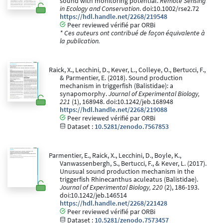
sound with monitoring potential.
Remote Sensing
in Ecology and Conservation
. doi:10.1002/rse2.72
https://hdl.handle.net/2268/219548
Peer reviewed vérifié par ORBi
* Ces auteurs ont contribué de façon équivalente à
la publication.
Raick, X., Lecchini, D., Kever, L., Colleye, O., Bertucci, F.,
& Parmentier, E. (2018). Sound production
mechanism in triggerfish (Balistidae): a
synapomorphy.
Journal of Experimental Biology,
221
(1), 168948. doi:10.1242/jeb.168948
https://hdl.handle.net/2268/219088
Peer reviewed vérifié par ORBi
Dataset :
10.5281/zenodo.7567853
Parmentier, E., Raick, X., Lecchini, D., Boyle, K.,
Vanwassenbergh, S., Bertucci, F., & Kever, L. (2017).
Unusual sound production mechanism in the
triggerfish Rhinecanthus aculeatus (Balistidae).
Journal of Experimental Biology, 220
(2), 186-193.
doi:10.1242/jeb.146514
https://hdl.handle.net/2268/221428
Peer reviewed vérifié par ORBi
Dataset :
10.5281/zenodo.7573457