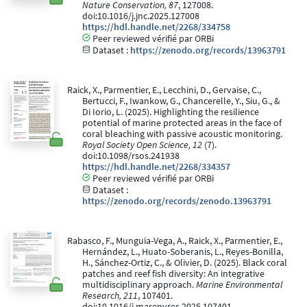
Nature Conservation, 87
, 127008.
doi:10.1016/j.jnc.2025.127008
https://hdl.handle.net/2268/334758
Peer reviewed vérifié par ORBi
Dataset :
https://zenodo.org/records/13963791
Raick, X., Parmentier, E., Lecchini, D., Gervaise, C.,
Bertucci, F., Iwankow, G., Chancerelle, Y., Siu, G., &
Di Iorio, L. (2025). Highlighting the resilience
potential of marine protected areas in the face of
coral bleaching with passive acoustic monitoring.
Royal Society Open Science, 12
(7).
doi:10.1098/rsos.241938
https://hdl.handle.net/2268/334357
Peer reviewed vérifié par ORBi
Dataset :
https://zenodo.org/records/zenodo.13963791
Rabasco, F., Munguia-Vega, A., Raick, X., Parmentier, E.,
Hernández, L., Huato-Soberanis, L., Reyes-Bonilla,
H., Sánchez-Ortiz, C., & Olivier, D. (2025). Black coral
patches and reef fish diversity: An integrative
multidisciplinary approach.
Marine Environmental
Research, 211
, 107401.
doi:10.1016/j.marenvres.2025.107401