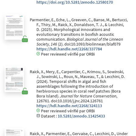
https://doi.org/10.5281/zenodo.12580170
Parmentier, E., Eche, L., Greeven, C., Banse, M., Bertucci,
F., Thiry, M., Raick, X., Donaldson, T. J., & Lecchini,
D. (2025). Morphological innovations and
evolutionary transitions in boxfish acoustic
communication.
Biological Journal of the Linnean
Society, 146
(2). doi:10.1093/biolinnean/blaf079
https://hdl.handle.net/2268/337784
Peer reviewed vérifié par ORBi
Raick, X., Mery, E., Carpentier, C., Krimou, S., Sowinski,
J., Sowinski, L., Roux, N., Maueau, T., & Lecchini, D.
(2024). Temporal shifts in algal and fish
assemblages following the introduction of
herbivorous species in coral reef patches (Bora
Bora Island).
Journal for Nature Conservation
,
126761. doi:10.1016/j.jnc.2024.126761
https://hdl.handle.net/2268/324113
Peer reviewed vérifié par ORBi
Dataset :
10.5281/zenodo.11425433
Raick, X., Parmentier, E., Gervaise, C., Lecchini, D., Under