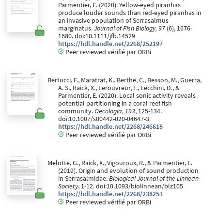
Parmentier, E. (2020). Yellow-eyed piranhas
produce louder sounds than red-eyed piranhas in
an invasive population of Serrasalmus
marginatus.
Journal of Fish Biology, 97
(6), 1676-
1680. doi:10.1111/jfb.14529
https://hdl.handle.net/2268/252197
Peer reviewed vérifié par ORBi
Bertucci, F., Maratrat, K., Berthe, C., Besson, M., Guerra,
A. S., Raick, X., Lerouvreur, F., Lecchini, D., &
Parmentier, E. (2020). Local sonic activity reveals
potential partitioning in a coral reef fish
community.
Oecologia, 193
, 125-134.
doi:10.1007/s00442-020-04647-3
https://hdl.handle.net/2268/246618
Peer reviewed vérifié par ORBi
Melotte, G., Raick, X., Vigouroux, R., & Parmentier, E.
(2019). Origin and evolution of sound production
in Serrasalmidae.
Biological Journal of the Linnean
Society
, 1-12. doi:10.1093/biolinnean/blz105
https://hdl.handle.net/2268/238253
Peer reviewed vérifié par ORBi