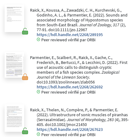
Raick, X., Koussa, A., Zawadzki, C. H., Kurchevski, G.,
Godinho, A. L., & Parmentier, E. (2022). Sounds and
associated morphology of Hypostomus species
from South-East Brazil.
Journal of Zoology, 317
(2),
77-91. doi:10.1111/jzo.12967
https://hdl.handle.net/2268/289195
Peer reviewed vérifié par ORBi
Parmentier, E., Scalbert, R., Raick, X., Gache, C.,
Frederich, B., Bertucci, F., & Lecchini, D. (2022). First
use of acoustic calls to distinguish cryptic
members of a fish species complex.
Zoological
Journal of the Linnean Society
.
doi:10.1093/zoolinnean/zlab056
https://hdl.handle.net/2268/262692
Peer reviewed vérifié par ORBi
Raick, X., Thelen, N., Compère, P., & Parmentier, E.
(2022). Ultrastructure of sonic muscles of piranhas
(Serrasalmidae).
Journal of Morphology, 283
(4), 395-
405. doi:10.1002/jmor.21450
https://hdl.handle.net/2268/267623
Peer reviewed vérifié par ORBi