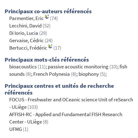
Principaux co-auteurs référencés
Parmentier, Eric
(74)
Lecchini, David
(52)
Di Iorio, Lucia
(29)
Gervaise, Cédric
(24)
Bertucci, Frédéric
(17)
Principaux mots-clés référencés
bioacoustics
(11)
; passive acoustic monitoring
(10)
; fish
sounds
(8)
; French Polynesia
(8)
; biophony
(5)
;
Principaux centres et unités de recherche
référencés
FOCUS - Freshwater and OCeanic science Unit of reSearch
- ULiège
(103)
AFFISH-RC - Applied and Fundamental FISH Research
Center - ULiège
(8)
UFMG
(1)