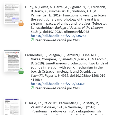
Huby, A., Lowie, A., Herrel, A., Vigouroux, R., Frederich,
B., Raick, X., Kurchevski, G., Godinho, A. L., &
Parmentier, E. (2019). Functional diversity in biters:
the evolutionary morphology of the oral jaw
system in pacus, piranhas and relatives (Teleostei:
Serrasalmidae).
Biological Journal of the Linnean
Society
. doi:10.1093/biolinnean/blz048
https://hdl.handle.net/2268/235282
Peer reviewed vérifié par ORBi
Parmentier, E., Solagna, L., Bertucci, F., Fine, M. L.,
Nakae, Compère, P., Smeets, S., Raick, X., & Lecchini,
D. (2019). Simultaneous production of two kinds of
sounds in relation with sonic mechanism in the
boxfsh Ostracion meleagris and O. cubicus.
Scientific Reports, 9
, 4962. doi:10.1038/s41598-019-
41198-x
https://hdl.handle.net/2268/233646
Peer reviewed vérifié par ORBi
Di Iorio, L.* , Raick, X.* , Parmentier, E., Boissery, P.,
Valentini-Poirier, C.-A., & Gervaise, C. (2018).
‘Posidonia meadows calling’: a ubiquitous fish