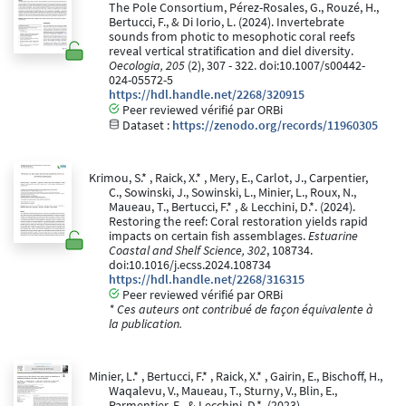
The Pole Consortium, Pérez-Rosales, G., Rouzé, H.,
Bertucci, F., & Di Iorio, L. (2024). Invertebrate
sounds from photic to mesophotic coral reefs
reveal vertical stratification and diel diversity.
Oecologia, 205
(2), 307 - 322. doi:10.1007/s00442-
024-05572-5
https://hdl.handle.net/2268/320915
Peer reviewed vérifié par ORBi
Dataset :
https://zenodo.org/records/11960305
Krimou, S.* , Raick, X.* , Mery, E., Carlot, J., Carpentier,
C., Sowinski, J., Sowinski, L., Minier, L., Roux, N.,
Maueau, T., Bertucci, F.* , & Lecchini, D.*. (2024).
Restoring the reef: Coral restoration yields rapid
impacts on certain fish assemblages.
Estuarine
Coastal and Shelf Science, 302
, 108734.
doi:10.1016/j.ecss.2024.108734
https://hdl.handle.net/2268/316315
Peer reviewed vérifié par ORBi
* Ces auteurs ont contribué de façon équivalente à
la publication.
Minier, L.* , Bertucci, F.* , Raick, X.* , Gairin, E., Bischoff, H.,
Waqalevu, V., Maueau, T., Sturny, V., Blin, E.,
Parmentier, E., & Lecchini, D.*. (2023).