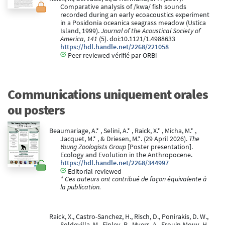
Comparative analysis of /kwa/ fish sounds
recorded during an early ecoacoustics experiment
in a Posidonia oceanica seagrass meadow (Ustica
Island, 1999).
Journal of the Acoustical Society of
America, 141
(5). doi:10.1121/1.4988633
https://hdl.handle.net/2268/221058
Peer reviewed vérifié par ORBi
Communications uniquement orales
ou posters
Beaumariage, A.* , Selini, A.* , Raick, X.* , Micha, M.* ,
Jacquet, M.* , & Driesen, M.*. (29 April 2026).
The
Young Zoologists Group
[Poster presentation].
Ecology and Evolution in the Anthropocene.
https://hdl.handle.net/2268/344997
Editorial reviewed
* Ces auteurs ont contribué de façon équivalente à
la publication.
Raick, X., Castro-Sanchez, H., Risch, D., Ponirakis, D. W.,
Soldevilla, M., Finley, R., Myers, A., Frouin-Mouy, H.,