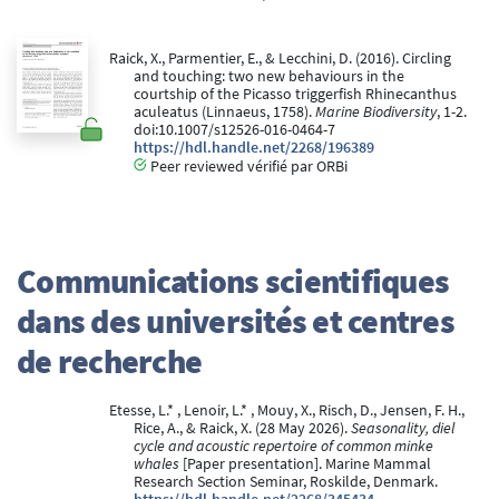
Raick, X., Parmentier, E., & Lecchini, D. (2016). Circling
and touching: two new behaviours in the
courtship of the Picasso triggerfish Rhinecanthus
aculeatus (Linnaeus, 1758).
Marine Biodiversity
, 1-2.
doi:10.1007/s12526-016-0464-7
https://hdl.handle.net/2268/196389
Peer reviewed vérifié par ORBi
Communications scientifiques
dans des universités et centres
de recherche
Etesse, L.* , Lenoir, L.* , Mouy, X., Risch, D., Jensen, F. H.,
Rice, A., & Raick, X. (28 May 2026).
Seasonality, diel
cycle and acoustic repertoire of common minke
whales
[Paper presentation]. Marine Mammal
Research Section Seminar, Roskilde, Denmark.