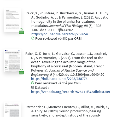
Raick, X., Rountree, R., Kurchevski, G., Juanes, F., Huby,
A., Godinho, A. L., & Parmentier, E. (2021). Acoustic
homogeneity in the piranha Serrasalmus
maculatus.
Journal of Fish Biology, 98
(5), 1303-
1307. doi:10.1111/jfb.14662
https://hdl.handle.net/2268/258654
Peer reviewed vérifié par ORBi
Raick, X., Di Iorio, L., Gervaise, C., Lossent, J., Lecchini,
D., & Parmentier, E. (2021). From the reef to the
ocean: revealing the acoustic range of the
biophony of a coral reef (Moorea Island, French
Polynesia).
Journal of Marine Science and
Engineering, 9
(4), 420. doi:10.3390/jmse9040420
https://hdl.handle.net/2268/258774
Peer reviewed vérifié par ORBi
Dataset :
https://zenodo.org/record/7528211#.Y8ailnbMJD9
Parmentier, E., Marucco Fuentes, E., Millot, M., Raick, X.,
& Thiry, M. (2020). Sound production, hearing
sensitivity, and in-depth study of the sound-