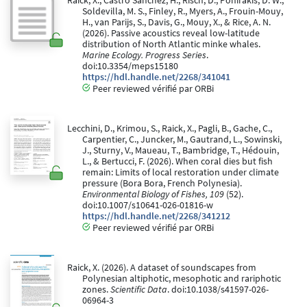
Raick, X., Castro Sanchez, H., Risch, D., Ponirakis, D. W.,
Soldevilla, M. S., Finley, R., Myers, A., Frouin-Mouy,
H., van Parijs, S., Davis, G., Mouy, X., & Rice, A. N.
(2026). Passive acoustics reveal low-latitude
distribution of North Atlantic minke whales.
Marine Ecology. Progress Series
.
doi:10.3354/meps15180
https://hdl.handle.net/2268/341041
Peer reviewed vérifié par ORBi
Lecchini, D., Krimou, S., Raick, X., Pagli, B., Gache, C.,
Carpentier, C., Juncker, M., Gautrand, L., Sowinski,
J., Sturny, V., Maueau, T., Bambridge, T., Hédouin,
L., & Bertucci, F. (2026). When coral dies but fish
remain: Limits of local restoration under climate
pressure (Bora Bora, French Polynesia).
Environmental Biology of Fishes, 109
(52).
doi:10.1007/s10641-026-01816-w
https://hdl.handle.net/2268/341212
Peer reviewed vérifié par ORBi
Raick, X. (2026). A dataset of soundscapes from
Polynesian altiphotic, mesophotic and rariphotic
zones.
Scientific Data
. doi:10.1038/s41597-026-
06964-3