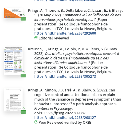
Krings, A., Thonon, B., Della Libera, C., Lazari, E., & Blairy,
S. (20 May 2022).
Comment évaluer l’efficacité de nos
interventions psychothérapeutiques ?
[Paper
presentation]. 3e Colloque francophone de
pratiques en TCC, Louvain-la-Neuve, Belgium.
https://hdl.handle.net/2268/292600
Editorial reviewed
Kreusch, F., Krings, A., Colpin, P., & Willems, S. (20 May
2022).
Des ateliers psychothérapeutiques peuvent-il
diminuer la détresse émotionnelle au sein des
institutions d’études supérieures ?
[Poster
presentation]. 3e Colloque francophone de
pratiques en TCC, Louvain-la-Neuve, Belgium.
https://hdl.handle.net/2268/305273
Krings, A., Simon, J., Carré, A., & Blairy, S. (2022). Can
cognitive control and attentional biases explain
much of the variance in depressive symptoms than
behavioral processes? A path analysis approach.
Frontiers in Psychology
.
doi:10.3389/fpsyg.2022.809387
https://hdl.handle.net/2268/268127
Peer Reviewed verified by ORBi