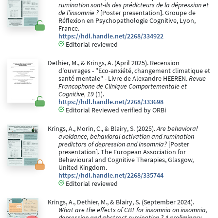
rumination sont-ils des prédicteurs de la dépression et
de l’insomnie ?
[Poster presentation]. Groupe de
Réflexion en Psychopathologie Cognitive, Lyon,
France.
https://hdl.handle.net/2268/334922
Editorial reviewed
Dethier, M., & Krings, A. (April 2025). Recension
d'ouvrages - "Eco-anxiété, changement climatique et
santé mentale" - Livre de Alexandre HEEREN.
Revue
Francophone de Clinique Comportementale et
Cognitive, 19
(1).
https://hdl.handle.net/2268/333698
Editorial Reviewed verified by ORBi
Krings, A., Morin, C., & Blairy, S. (2025).
Are behavioral
avoidance, behavioral activation and rumination
predictors of depression and insomnia?
[Poster
presentation]. The European Association for
Behavioural and Cognitive Therapies, Glasgow,
United Kingdom.
https://hdl.handle.net/2268/335744
Editorial reviewed
Krings, A., Dethier, M., & Blairy, S. (September 2024).
What are the effects of CBT for insomnia on insomnia,
depression and abstract rumination ? A preliminary