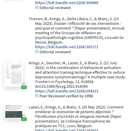
https://hdl.handle.net/2268/309989
Editorial reviewed
Thonon, B., Krings, A., Della Libera, C., & Blairy, S. (23
May 2023).
Évaluer l’efficacité de nos interventions :
pourquoi et comment ?
[Paper presentation]. Annual
meeting of the Groupe de réflexion en
psychopathologie cognitive (GREPACO), Louvain-la-
Neuve, Belgium.
https://hdl.handle.net/2268/305171
Editorial reviewed
Krings, A., Geurten, M., Lazari, E., & Blairy, S. (21 July
2022). Is the combination of behavioral activation
and attention training technique effective to reduce
depressive symptomatology? A multiple case study.
Frontiers in Psychology, 13
, 914094.
doi:10.3389/fpsyg.2022.914094
https://hdl.handle.net/2268/294213
Peer Reviewed verified by ORBi
Lazari, E., Krings, A., & Blairy, S. (20 May 2022).
Comment
améliorer la motivation de patients déprimés ?
Planification d’activités et imagerie mentale
[Paper
presentation]. 3e Colloque francophone de
pratiques en TCC, Louv, Belgium.
https://hdl.handle.net/2268/292602