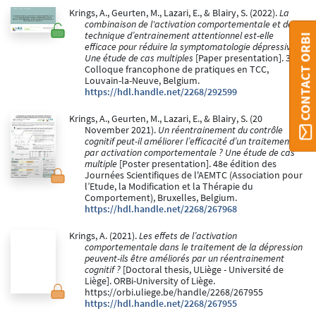
Krings, A., Geurten, M., Lazari, E., & Blairy, S. (2022).
La
combinaison de l'activation comportementale et de la
technique d’entrainement attentionnel est-elle
CONTACT ORBI
efficace pour réduire la symptomatologie dépressive ?
Une étude de cas multiples
[Paper presentation]. 3e
Colloque francophone de pratiques en TCC,
Louvain-la-Neuve, Belgium.
https://hdl.handle.net/2268/292599
Krings, A., Geurten, M., Lazari, E., & Blairy, S. (20
November 2021).
Un réentrainement du contrôle
cognitif peut-il améliorer l’efficacité d’un traitement
par activation comportementale ? Une étude de cas
multiple
[Poster presentation]. 48e édition des
Journées Scientifiques de l'AEMTC (Association pour
l’Etude, la Modification et la Thérapie du
Comportement), Bruxelles, Belgium.
https://hdl.handle.net/2268/267968
Krings, A. (2021).
Les effets de l’activation
comportementale dans le traitement de la dépression
peuvent-ils être améliorés par un réentrainement
cognitif ?
[Doctoral thesis, ULiège - Université de
Liège]. ORBi-University of Liège.
https://orbi.uliege.be/handle/2268/267955
https://hdl.handle.net/2268/267955