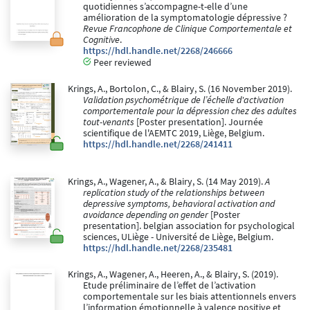
quotidiennes s’accompagne-t-elle d’une
amélioration de la symptomatologie dépressive ?
Revue Francophone de Clinique Comportementale et
Cognitive
.
https://hdl.handle.net/2268/246666
Peer reviewed
Krings, A., Bortolon, C., & Blairy, S. (16 November 2019).
Validation psychométrique de l’échelle d'activation
comportementale pour la dépression chez des adultes
tout-venants
[Poster presentation]. Journée
scientifique de l'AEMTC 2019, Liège, Belgium.
https://hdl.handle.net/2268/241411
Krings, A., Wagener, A., & Blairy, S. (14 May 2019).
A
replication study of the relationships between
depressive symptoms, behavioral activation and
avoidance depending on gender
[Poster
presentation]. belgian association for psychological
sciences, ULiège - Université de Liège, Belgium.
https://hdl.handle.net/2268/235481
Krings, A., Wagener, A., Heeren, A., & Blairy, S. (2019).
Etude préliminaire de l’effet de l’activation
comportementale sur les biais attentionnels envers
l’information émotionnelle à valence positive et