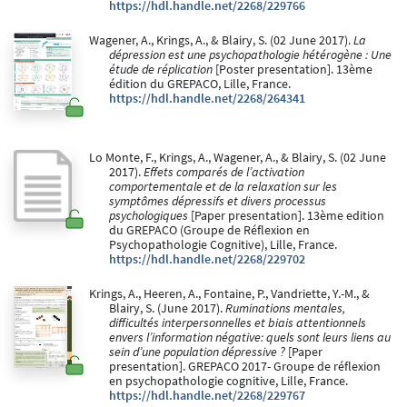
https://hdl.handle.net/2268/229766
Wagener, A., Krings, A., & Blairy, S. (02 June 2017).
La
dépression est une psychopathologie hétérogène : Une
étude de réplication
[Poster presentation]. 13ème
édition du GREPACO, Lille, France.
https://hdl.handle.net/2268/264341
Lo Monte, F., Krings, A., Wagener, A., & Blairy, S. (02 June
2017).
Effets comparés de l’activation
comportementale et de la relaxation sur les
symptômes dépressifs et divers processus
psychologiques
[Paper presentation]. 13ème edition
du GREPACO (Groupe de Réflexion en
Psychopathologie Cognitive), Lille, France.
https://hdl.handle.net/2268/229702
Krings, A., Heeren, A., Fontaine, P., Vandriette, Y.-M., &
Blairy, S. (June 2017).
Ruminations mentales,
difficultés interpersonnelles et biais attentionnels
envers l’information négative: quels sont leurs liens au
sein d’une population dépressive ?
[Paper
presentation]. GREPACO 2017- Groupe de réflexion
en psychopathologie cognitive, Lille, France.
https://hdl.handle.net/2268/229767