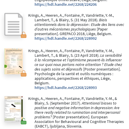
https://hdl.handle.net/2268/224206
Krings, A., Heeren, A., Fontaine, P., Vandriette, Y.-M.,
Lambert, T., & Blairy, S. (31 May 2018).
Biais
attentionnels dans la dépression : Etude des liens avec
d’autres mécanismes psychologiques
[Paper
presentation]. GREPACO 2018, Liège, Belgium.
https://hdl.handle.net/2268/228992
Krings, A., Heeren, A., Fontaine, P., Vandriette, Y.-M.,
Lambert, T., & Blairy, S. (23 April 2018).
La sensibilité
à la récompense et l’optimisme peuvent-ils influencer
ce sur quoi nous portons notre attention ? Etude chez
des sujets sains et dépressifs
[Poster presentation].
Psychologie de la santé et outils numériques :
applications, perspectives et éthiques, Liège,
Belgium.
https://hdl.handle.net/2268/228993
Krings, A., Heeren, A., Fontaine, P., Vandriette, Y.-M., &
Blairy, S. (September 2017).
Attentional biases to
positive and negative information in depression: Are
there really related to rumination and interpersonal
problems?
[Poster presentation]. European
Association for Behavioural and Cognitive Therapies
(EABCT), ljubljana, Slovenia.