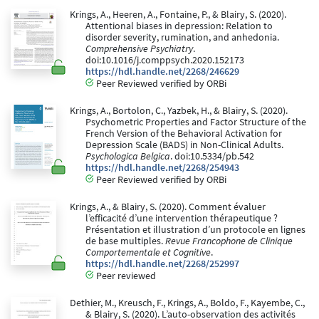
Krings, A., Heeren, A., Fontaine, P., & Blairy, S. (2020).
Attentional biases in depression: Relation to
disorder severity, rumination, and anhedonia.
Comprehensive Psychiatry
.
doi:10.1016/j.comppsych.2020.152173
https://hdl.handle.net/2268/246629
Peer Reviewed verified by ORBi
Krings, A., Bortolon, C., Yazbek, H., & Blairy, S. (2020).
Psychometric Properties and Factor Structure of the
French Version of the Behavioral Activation for
Depression Scale (BADS) in Non-Clinical Adults.
Psychologica Belgica
. doi:10.5334/pb.542
https://hdl.handle.net/2268/254943
Peer Reviewed verified by ORBi
Krings, A., & Blairy, S. (2020). Comment évaluer
l’efficacité d’une intervention thérapeutique ?
Présentation et illustration d’un protocole en lignes
de base multiples.
Revue Francophone de Clinique
Comportementale et Cognitive
.
https://hdl.handle.net/2268/252997
Peer reviewed
Dethier, M., Kreusch, F., Krings, A., Boldo, F., Kayembe, C.,
& Blairy, S. (2020). L’auto-observation des activités