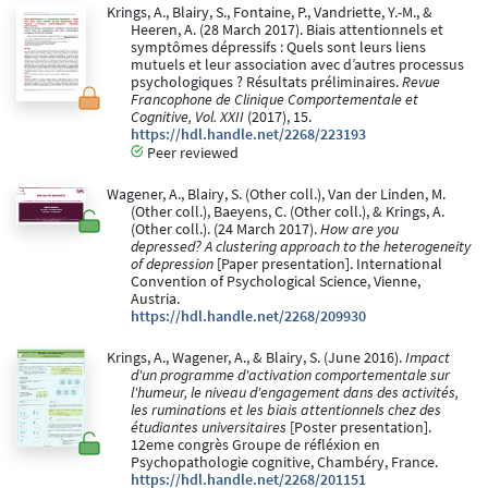
Krings, A., Blairy, S., Fontaine, P., Vandriette, Y.-M., &
Heeren, A. (28 March 2017). Biais attentionnels et
symptômes dépressifs : Quels sont leurs liens
mutuels et leur association avec d’autres processus
psychologiques ? Résultats préliminaires.
Revue
Francophone de Clinique Comportementale et
Cognitive, Vol. XXII
(2017), 15.
https://hdl.handle.net/2268/223193
Peer reviewed
Wagener, A., Blairy, S. (Other coll.), Van der Linden, M.
(Other coll.), Baeyens, C. (Other coll.), & Krings, A.
(Other coll.). (24 March 2017).
How are you
depressed? A clustering approach to the heterogeneity
of depression
[Paper presentation]. International
Convention of Psychological Science, Vienne,
Austria.
https://hdl.handle.net/2268/209930
Krings, A., Wagener, A., & Blairy, S. (June 2016).
Impact
d'un programme d'activation comportementale sur
l'humeur, le niveau d'engagement dans des activités,
les ruminations et les biais attentionnels chez des
étudiantes universitaires
[Poster presentation].
12eme congrès Groupe de réfléxion en
Psychopathologie cognitive, Chambéry, France.
https://hdl.handle.net/2268/201151