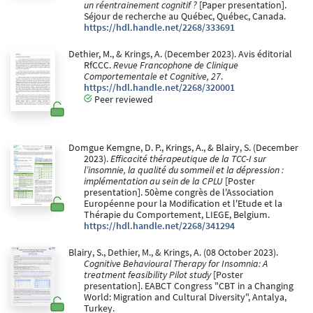
un réentrainement cognitif ?
[Paper presentation].
Séjour de recherche au Québec, Québec, Canada.
https://hdl.handle.net/2268/333691
Dethier, M., & Krings, A. (December 2023). Avis éditorial
RfCCC.
Revue Francophone de Clinique
Comportementale et Cognitive, 27
.
https://hdl.handle.net/2268/320001
Peer reviewed
Domgue Kemgne, D. P., Krings, A., & Blairy, S. (December
2023).
Efficacité thérapeutique de la TCC-I sur
l’insomnie, la qualité du sommeil et la dépression :
implémentation au sein de la CPLU
[Poster
presentation]. 50ème congrès de l'Association
Européenne pour la Modification et l'Etude et la
Thérapie du Comportement, LIEGE, Belgium.
https://hdl.handle.net/2268/341294
Blairy, S., Dethier, M., & Krings, A. (08 October 2023).
Cognitive Behavioural Therapy for Insomnia: A
treatment feasibility Pilot study
[Poster
presentation]. EABCT Congress "CBT in a Changing
World: Migration and Cultural Diversity", Antalya,
Turkey.