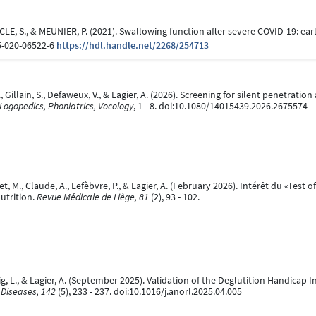
ACLE, S., & MEUNIER, P. (2021). Swallowing function after severe COVID-19: ear
5-020-06522-6
https://hdl.handle.net/2268/254713
F., Gillain, S., Defaweux, V., & Lagier, A. (2026). Screening for silent penetrat
Logopedics, Phoniatrics, Vocology
, 1 - 8. doi:10.1080/14015439.2026.2675574
., Claude, A., Lefèbvre, P., & Lagier, A. (February 2026). Intérêt du «Test 
utrition.
Revue Médicale de Liège, 81
(2), 93 - 102.
frig, L., & Lagier, A. (September 2025). Validation of the Deglutition Handica
 Diseases, 142
(5), 233 - 237. doi:10.1016/j.anorl.2025.04.005