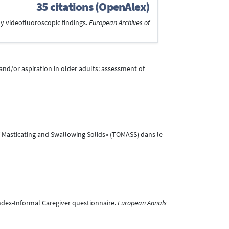
35 citations (OpenAlex)
ly videofluoroscopic findings.
European Archives of
ion and/or aspiration in older adults: assessment of
of Masticating and Swallowing Solids» (TOMASS) dans le
p Index-Informal Caregiver questionnaire.
European Annals