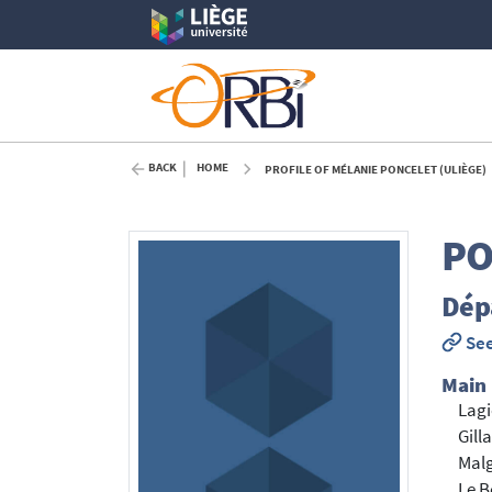
BACK
HOME
PROFILE OF MÉLANIE PONCELET (ULIÈGE)
PO
Dépa
See
Main
Lagi
Gill
Malg
Le B