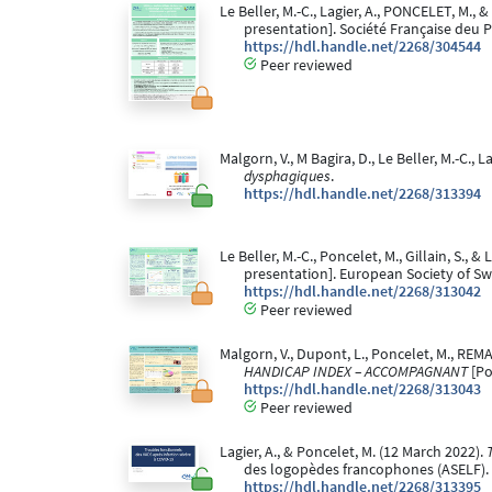
Le Beller, M.-C., Lagier, A., PONCELET, M., &
presentation]. Société Française deu P
https://hdl.handle.net/2268/304544
Peer reviewed
Malgorn, V., M Bagira, D., Le Beller, M.-C., L
dysphagiques
.
https://hdl.handle.net/2268/313394
Le Beller, M.-C., Poncelet, M., Gillain, S., & 
presentation]. European Society of Sw
https://hdl.handle.net/2268/313042
Peer reviewed
Malgorn, V., Dupont, L., Poncelet, M., REMAC
HANDICAP INDEX – ACCOMPAGNANT
[Po
https://hdl.handle.net/2268/313043
Peer reviewed
Lagier, A., & Poncelet, M. (12 March 2022).
des logopèdes francophones (ASELF).
https://hdl.handle.net/2268/313395