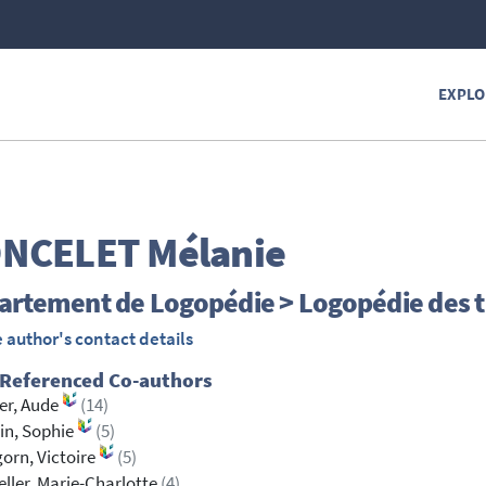
EXPLO
NCELET
Mélanie
rtement de Logopédie > Logopédie des tr
 author's contact details
 Referenced Co-authors
er, Aude
(14)
ain, Sophie
(5)
orn, Victoire
(5)
eller, Marie-Charlotte
(4)