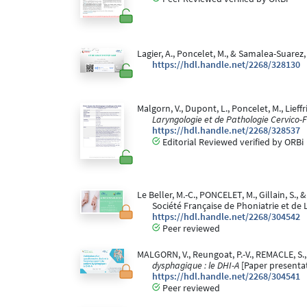
Lagier, A., Poncelet, M., & Samalea-Suarez,
https://hdl.handle.net/2268/328130
Malgorn, V., Dupont, L., Poncelet, M., Lief
Laryngologie et de Pathologie Cervico-
https://hdl.handle.net/2268/328537
Editorial Reviewed verified by ORBi
Le Beller, M.-C., PONCELET, M., Gillain, S., 
Société Française de Phoniatrie et de 
https://hdl.handle.net/2268/304542
Peer reviewed
MALGORN, V., Reungoat, P.-V., REMACLE, S., 
dysphagique : le DHI-A
[Paper presentat
https://hdl.handle.net/2268/304541
Peer reviewed