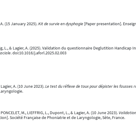
 A. (15 January 2025).
Kit de survie en dysphagie
[Paper presentation]. Enseig
frig, L., & Lagier, A. (2025). Validation du questionnaire Deglutition Handica
Faciale
. doi:10.1016/j.aforl.2025.02.003
& Lagier, A. (10 June 2023).
Le test du réflexe de toux pour dépister les fausses r
Laryngologie.
PONCELET, M., LIEFFRIG, L., Dupont, L., & Lagier, A. (10 June 2023).
Validatio
ion]. Société Française de Phoniatrie et de Laryngologie, Sète, France.