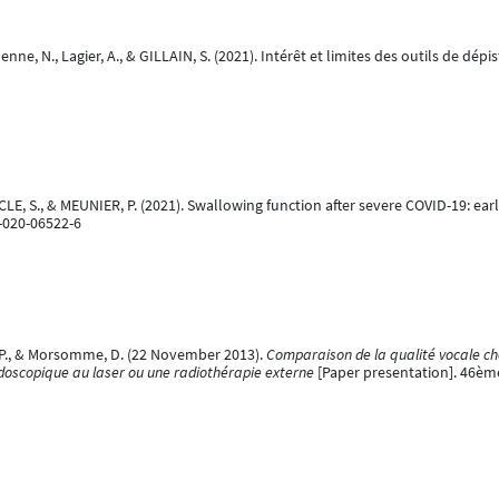
enne, N., Lagier, A., & GILLAIN, S. (2021). Intérêt et limites des outils de dép
ACLE, S., & MEUNIER, P. (2021). Swallowing function after severe COVID-19: ear
5-020-06522-6
u, P., & Morsomme, D. (22 November 2013).
Comparaison de la qualité vocale ch
ndoscopique au laser ou une radiothérapie externe
[Paper presentation]. 46ème