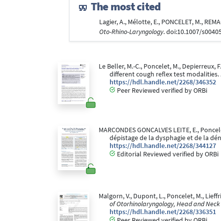
The most cited
Lagier, A., Mélotte, E., PONCELET, M., REM
Oto-Rhino-Laryngology
. doi:10.1007/s0040
Le Beller, M.-C., Poncelet, M., Depierreux, 
different cough reflex test modalities.
https://hdl.handle.net/2268/346352
Peer Reviewed verified by ORBi
MARCONDES GONCALVES LEITE, E., Poncelet, M
dépistage de la dysphagie et de la dén
https://hdl.handle.net/2268/344127
Editorial Reviewed verified by ORBi
Malgorn, V., Dupont, L., Poncelet, M., Lief
of Otorhinolaryngology, Head and Neck
https://hdl.handle.net/2268/336351
Peer Reviewed verified by ORBi