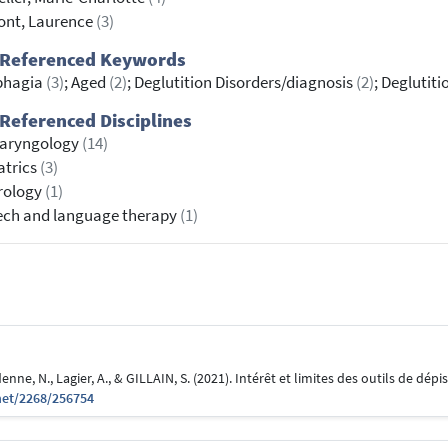
ont, Laurence
(3)
 Referenced Keywords
phagia
(3)
; Aged
(2)
; Deglutition Disorders/diagnosis
(2)
; Deglutit
Referenced Disciplines
laryngology
(14)
atrics
(3)
rology
(1)
ech and language therapy
(1)
enne, N., Lagier, A., & GILLAIN, S. (2021). Intérêt et limites des outils de dép
net/2268/256754