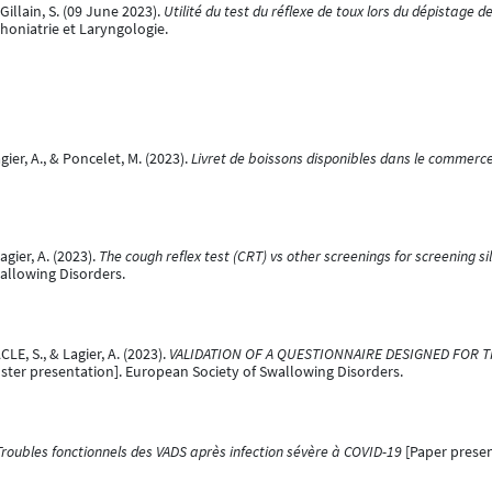
 Gillain, S. (09 June 2023).
Utilité du test du réflexe de toux lors du dépistage d
honiatrie et Laryngologie.
agier, A., & Poncelet, M. (2023).
Livret de boissons disponibles dans le commerce
Lagier, A. (2023).
The cough reflex test (CRT) vs other screenings for screening sil
allowing Disorders.
LE, S., & Lagier, A. (2023).
VALIDATION OF A QUESTIONNAIRE DESIGNED FOR TH
ster presentation]. European Society of Swallowing Disorders.
Troubles fonctionnels des VADS après infection sévère à COVID-19
[Paper present