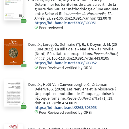
Déterminer les territoires de cités au sortir de la
guerre des Gaules : méthodologie d’une enquête
entre Seine et Rhin.
Annales de Normandie, 72e
Année
(2), 79-106. doi:10.3917/annor.722.0079
https://hdl.handle.net/2268/303951
Peer reviewed
Deru, X., Leroy, G., Delmaire (†), R., & Doyen, J.-M. (20
June 2022). La uilla de la « Marlière » à Proville
(Nord). Résultats de prospections.
Revue du Nord,
n° 442
(5), 105-118. doi:10.3917/rdn.443.0105
https://hdl.handle.net/2268/303952
Peer Reviewed verified by ORBi
Deru, X., Hoët-Van Cauwenberghe, C., & Leman-
Delerive, G. (2020). Les Nerviens et la résilience ?
Un peuple en mutation de l’époque gauloise à
l’époque romaine.
Revue du Nord, n°434
(1), 19.
doi:10.3917/rdn.434.0019
https://hdl.handle.net/2268/303953
Peer Reviewed verified by ORBi