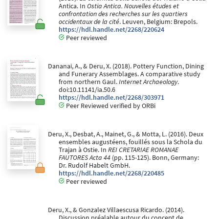
Antica. In
Ostia Antica. Nouvelles études et
confrontation des recherches sur les quartiers
occidentaux de la cité
. Leuven, Belgium: Brepols.
https://hdl.handle.net/2268/220624
Peer reviewed
Dananai, A., & Deru, X. (2018). Pottery Function, Dining
and Funerary Assemblages. A comparative study
from northern Gaul.
Internet Archaeology
.
doi:10.11141/ia.50.6
https://hdl.handle.net/2268/303971
Peer Reviewed verified by ORBi
Deru, X., Desbat, A., Mainet, G., & Motta, L. (2016). Deux
ensembles augustéens, fouillés sous la Schola du
Trajan à Ostie. In
REI CRETARIAE ROMANAE
FAUTORES Acta 44
(pp. 115-125). Bonn, Germany:
Dr. Rudolf Habelt GmbH.
https://hdl.handle.net/2268/220485
Peer reviewed
Deru, X., & Gonzalez Villaescusa Ricardo. (2014).
Discussion préalable autour du concept de