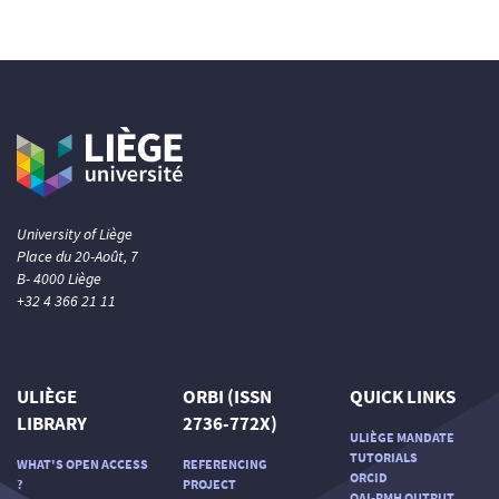
University of Liège
Place du 20-Août, 7
B- 4000 Liège
+32 4 366 21 11
ULIÈGE
ORBI (ISSN
QUICK LINKS
LIBRARY
2736-772X)
ULIÈGE MANDATE
TUTORIALS
WHAT'S OPEN ACCESS
REFERENCING
ORCID
?
PROJECT
OAI-PMH OUTPUT