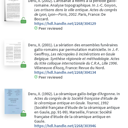
Deru, X. (2002). L’artisanat à Reims à la période gallo-
romaine. Analyse topographique. In J.-C. Goyon,
Les artisans dans la ville antique. Actes du congrès
de Lyon, Lyon—Paris, 2002
. Paris, France: De
Boccard.
https://hdl.handle.net/2268/304129
Peer reviewed
Deru, X. (2001). La sériation des ensembles funéraires
gallo-romains par permutation matricielle. In J.-F.
Geoffroy,
Les nécropoles à incinérations en Gaule
Belgique. Synthèse régionale et méthodologie. Actes
du XIXe colloque internationale du C.R.A., Lille 1996
.
Villeneuve d'Ascq, France: Revue du Nord.
https://hdl.handle.net/2268/304134
Peer reviewed
Deru, X. (1992). La céramique gallo-belge d'Argonne. In
Actes du congrès de la Société française d'étude de
la céramique antique en Gaule. Tournai, 1992
(Société française d'étude de la céramique antique
en Gaule, pp. 91-99). Marseille, France: Société
française d'étude de la céramique antique en
Gaule.
https://hdl.handle.net/2268/303946