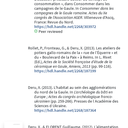
consommation », dans Consommer dans les
campagnes de le Gaule. In
Consommer dans les
campagnes de le Gaule romaine. Actes du Xe
congrès de l’Association AGER
. Villeneuve d'Ascq,
France: Revue du Nord.
https://hdl.handle.net/2268/303972
Peer reviewed
Rollet, P., Fronteau, G., & Deru, X. (2013). Les ateliers de
potiers gallo-romains de la « rue de l’Équerre » et
du « Boulevard de la Paix » à Reims. In L. Rivet
(Ed.),
Actes de la Société française d’étude de la
céramique en Gaule, Amiens, 2013
(pp. 99-116).
https://hdl.handle.net/2268/187199
Deru, X. (2013). L’habitat au sein des agglomérations
du nord de la Gaule. In
L'archéologie du bâti en
Europe ; Actes du congrès archéologique franco-
ukrainien
(pp. 259-266). Presses de l Académie des
Sciences d Ukraine.
https://hdl.handle.net/2268/187364
Deru, X., & FLORENT Guillaume. (2012). L’alimentation