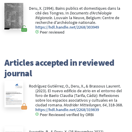
Deru, X. (1994). Bains publics et domestiques dans la
cité des Tongres. In
Documents d'Archéologie
Régionale
. Louvain la Neuve, Belgium: Centre de
recherche d'archéologie nationale.
https://hdl.handle.net/2268/303949
Peer reviewed
Articles accepted in reviewed
journal
Rodríguez Gutiérrez, O., Deru, X., & Brassous Laurent.
(2023). El nuevo edificio de atrio en el entorno del
foro de Baelo Claudia (Tarifa, Cádiz): Reflexiones
sobre los espacios asociativos y cultuales en la
ciudad romana.
Madrider Mitteilungen, 64
, 318-368.
https://hdl.handle.net/2268/319839
Peer Reviewed verified by ORBi
Auvertin, R., & Deru, X. (25 November 2022).