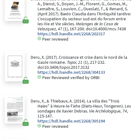
A., Dienst, S., Doyen, J.-M., Florent, G., Gomes, M.,
Lemaître, S., Louvion, C., Oueslati, T., & Renard, S.
(April 2017). Baelo Claudia dans l'Antiquité tardive:
L'occupation du secteur sud-est du forum entre
les IIIe et VIe siècles.
Melanges de la Casa de
Velazquez, 47
(1), 167-200. doi:10.4000/mcv.7438
https://hdl.handle.net/2268/202317
Peer reviewed
Deru, X. (2017). Croissance et crise dans le nord de la
Gaule romaine.
Topoi, 21
(1), 217-232.
doi:10.3406/topoi.2017.3132
https://hdl.handle.net/2268/304133
Peer Reviewed verified by ORBi
Deru, X., & Thiebaux, A. (2014). La villa des "Trois
Haies" à Heure-le-Tixhe (Diets-Heur, Tongeren). Les
sondages de Xavier Debras.
Vie Archéologique, 74
,
115-147.
https://hdl.handle.net/2268/305194
Peer reviewed