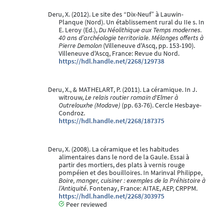
Deru, X. (2012). Le site des “Dix-Neuf” à Lauwin-
Planque (Nord). Un établissement rural du IIe s. In
E. Leroy (Ed.),
Du Néolithique aux Temps modernes.
40 ans d’archéologie territoriale. Mélanges offerts à
Pierre Demolon
(Villeneuve d'Ascq, pp. 153-190).
Villeneuve d'Ascq, France: Revue du Nord.
https://hdl.handle.net/2268/129738
Deru, X., & MATHELART, P. (2011). La céramique. In J.
witrouw,
Le relais routier romain d'Elmer à
Outrelouxhe (Modave)
(pp. 63-76). Cercle Hesbaye-
Condroz.
https://hdl.handle.net/2268/187375
Deru, X. (2008). La céramique et les habitudes
alimentaires dans le nord de la Gaule. Essai à
partir des mortiers, des plats à vernis rouge
pompéien et des bouilloires. In Marinval Philippe,
Boire, manger, cuisiner : exemples de la Préhistoire à
l’Antiquité
. Fontenay, France: AITAE, AEP, CRPPM.
https://hdl.handle.net/2268/303975
Peer reviewed