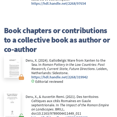
https://hdl.handle.net/2268/97654
Book chapters or contributions
to a collective book as author or
co-author
Deru, X. (2024). GalloBelgic Ware from Xanten to the
Sea. In
Roman Pottery in the Low Countries: Past
Research, Current State, Future Directions
. Leiden,
Netherlands: Sidestone.
https://hdl.handle.net/2268/319942
Editorial reviewed
Deru, X., & Auvertin Remi. (2021). Des territoires
Celtiques aux cités Romaines en Gaule
septentrionale. In
The Impact of the Roman Empire
on Landscapes
. BRILL.
doi:10.1163/9789004411449_011