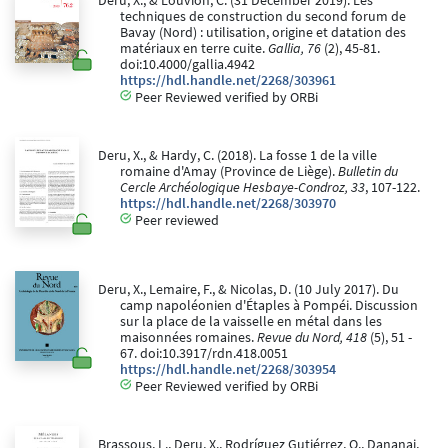
Deru, X., & Louvion, C. (31 December 2019). Les
techniques de construction du second forum de
Bavay (Nord) : utilisation, origine et datation des
matériaux en terre cuite.
Gallia, 76
(2), 45-81.
doi:10.4000/gallia.4942
https://hdl.handle.net/2268/303961
Peer Reviewed verified by ORBi
Deru, X., & Hardy, C. (2018). La fosse 1 de la ville
romaine d'Amay (Province de Liège).
Bulletin du
Cercle Archéologique Hesbaye-Condroz, 33
, 107-122.
https://hdl.handle.net/2268/303970
Peer reviewed
Deru, X., Lemaire, F., & Nicolas, D. (10 July 2017). Du
camp napoléonien d'Étaples à Pompéi. Discussion
sur la place de la vaisselle en métal dans les
maisonnées romaines.
Revue du Nord, 418
(5), 51 -
67. doi:10.3917/rdn.418.0051
https://hdl.handle.net/2268/303954
Peer Reviewed verified by ORBi
Brassous, L., Deru, X., Rodríguez Gutiérrez, O., Dananai,