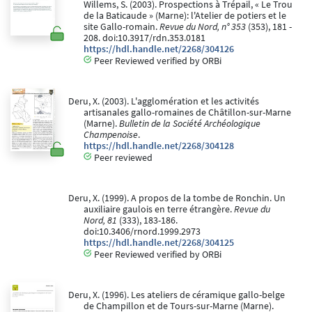
Willems, S. (2003). Prospections à Trépail, « Le Trou
de la Baticaude » (Marne): l'Atelier de potiers et le
site Gallo-romain.
Revue du Nord, n° 353
(353), 181 -
208. doi:10.3917/rdn.353.0181
https://hdl.handle.net/2268/304126
Peer Reviewed verified by ORBi
Deru, X. (2003). L'agglomération et les activités
artisanales gallo-romaines de Châtillon-sur-Marne
(Marne).
Bulletin de la Société Archéologique
Champenoise
.
https://hdl.handle.net/2268/304128
Peer reviewed
Deru, X. (1999). A propos de la tombe de Ronchin. Un
auxiliaire gaulois en terre étrangère.
Revue du
Nord, 81
(333), 183-186.
doi:10.3406/rnord.1999.2973
https://hdl.handle.net/2268/304125
Peer Reviewed verified by ORBi
Deru, X. (1996). Les ateliers de céramique gallo-belge
de Champillon et de Tours-sur-Marne (Marne).