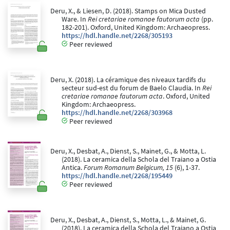
Deru, X., & Liesen, D. (2018). Stamps on Mica Dusted
Ware. In
Rei cretariae romanae fautorum acta
(pp.
182-201). Oxford, United Kingdom: Archaeopress.
https://hdl.handle.net/2268/305193
Peer reviewed
Deru, X. (2018). La céramique des niveaux tardifs du
secteur sud-est du forum de Baelo Claudia. In
Rei
cretariae romanae fautorum acta
. Oxford, United
Kingdom: Archaeopress.
https://hdl.handle.net/2268/303968
Peer reviewed
Deru, X., Desbat, A., Dienst, S., Mainet, G., & Motta, L.
(2018). La ceramica della Schola del Traiano a Ostia
Antica.
Forum Romanum Belgicum, 15
(6), 1-37.
https://hdl.handle.net/2268/195449
Peer reviewed
Deru, X., Desbat, A., Dienst, S., Motta, L., & Mainet, G.
(2018). La ceramica della Schola del Traiano a Ostia