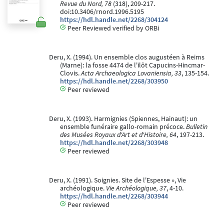
Revue du Nord, 78
(318), 209-217.
doi:10.3406/rnord.1996.5195
https://hdl.handle.net/2268/304124
Peer Reviewed verified by ORBi
Deru, X. (1994). Un ensemble clos augustéen à Reims
(Marne): la fosse 4474 de l'ilôt Capucins-Hincmar-
Clovis.
Acta Archaeologica Lovaniensia, 33
, 135-154.
https://hdl.handle.net/2268/303950
Peer reviewed
Deru, X. (1993). Harmignies (Spiennes, Hainaut): un
ensemble funéraire gallo-romain précoce.
Bulletin
des Musées Royaux d'Art et d'Histoire, 64
, 197-213.
https://hdl.handle.net/2268/303948
Peer reviewed
Deru, X. (1991). Soignies. Site de l'Espesse », Vie
archéologique.
Vie Archéologique, 37
, 4-10.
https://hdl.handle.net/2268/303944
Peer reviewed