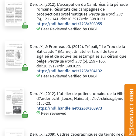
Deru, X. (2012). L'occupation du Cambrésis à la période
romaine. Résultats des campagnes de
prospections systématiques.
Revue du Nord, 398
(5), 121 - 141. doi:10.3917/rdn.398.0121
https://hdl.handle.net/2268/303955
Peer Reviewed verified by ORBi
Deru, X., & Fronteau, G. (2012). Trépail, " Le Trou de la
Baticaude " (Marne): Un atelier tardif de terre
sigilleé et de nouvelles estampilles sur céramique
belge.
Revue du Nord, 398
(5), 159 - 166.
doi:10.3917/rdn.398.0159
https://hdl.handle.net/2268/304132
Peer Reviewed verified by ORBi
CONTACT ORBI
Deru, X. (2012). L'atelier de potiers romains de la Ville
d'Anderlecht (Leuze, Hainaut).
Vie Archéologique,
41
, 5-23.
https://hdl.handle.net/2268/303973
Peer reviewed
Deru, X. (2009). Cadres géographiques du territoire des