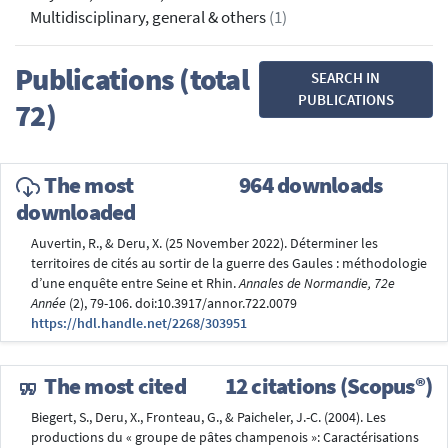
Multidisciplinary, general & others
(1)
Publications (total
SEARCH IN
PUBLICATIONS
72)
The most
964 downloads
downloaded
Auvertin, R., & Deru, X. (25 November 2022). Déterminer les
territoires de cités au sortir de la guerre des Gaules : méthodologie
d’une enquête entre Seine et Rhin.
Annales de Normandie, 72e
Année
(2), 79-106. doi:10.3917/annor.722.0079
https://hdl.handle.net/2268/303951
The most cited
12 citations (Scopus®)
Biegert, S., Deru, X., Fronteau, G., & Paicheler, J.-C. (2004). Les
productions du « groupe de pâtes champenois »: Caractérisations