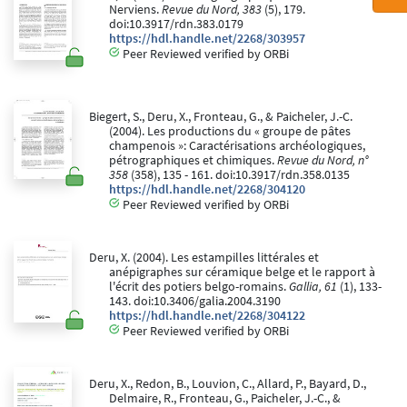
Nerviens.
Revue du Nord, 383
(5), 179.
doi:10.3917/rdn.383.0179
https://hdl.handle.net/2268/303957
Peer Reviewed verified by ORBi
Biegert, S., Deru, X., Fronteau, G., & Paicheler, J.-C.
(2004). Les productions du « groupe de pâtes
champenois »: Caractérisations archéologiques,
pétrographiques et chimiques.
Revue du Nord, n°
358
(358), 135 - 161. doi:10.3917/rdn.358.0135
https://hdl.handle.net/2268/304120
Peer Reviewed verified by ORBi
Deru, X. (2004). Les estampilles littérales et
anépigraphes sur céramique belge et le rapport à
l'écrit des potiers belgo-romains.
Gallia, 61
(1), 133-
143. doi:10.3406/galia.2004.3190
https://hdl.handle.net/2268/304122
Peer Reviewed verified by ORBi
Deru, X., Redon, B., Louvion, C., Allard, P., Bayard, D.,
Delmaire, R., Fronteau, G., Paicheler, J.-C., &