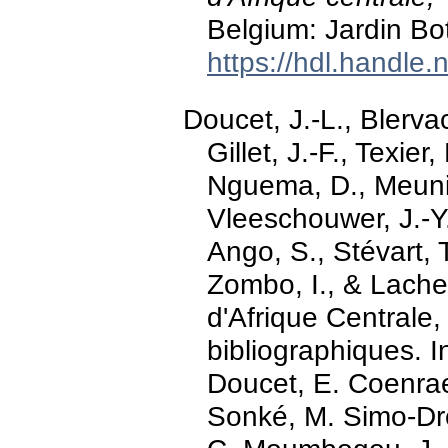
Belgium: Jardin Bo
https://hdl.handle
Doucet, J.-L., Blerva
Gillet, J.-F., Texie
Nguema, D., Meuni
Vleeschouwer, J.-Y
Ango, S., Stévart, 
Zombo, I., & Lache
d'Afrique Centrale,
bibliographiques. I
Doucet, E. Coenraets
Sonké, M. Simo-Dro