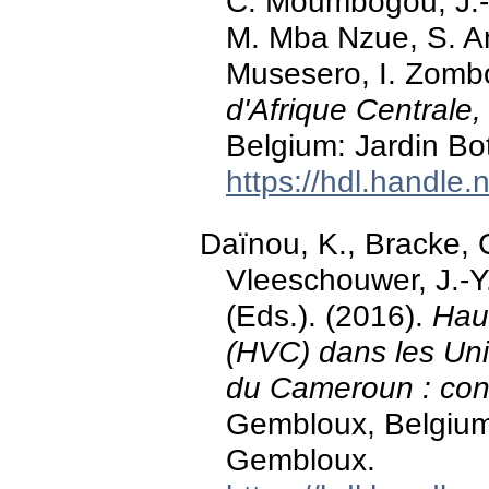
C. Moumbogou, J.-
M. Mba Nzue, S. An
Musesero, I. Zomb
d'Afrique Centrale,
Belgium: Jardin Bo
https://hdl.handle
Daïnou, K., Bracke, 
Vleeschouwer, J.-Y.
(Eds.). (2016).
Hau
(HVC) dans les Un
du Cameroun : conc
Gembloux, Belgium
Gembloux.