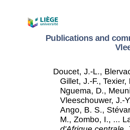
Publications and com
Vle
Doucet, J.-L., Blerva
Gillet, J.-F., Texie
Nguema, D., Meuni
Vleeschouwer, J.-Y
Ango, B. S., Stévar
M., Zombo, I., ...
d'Afrique centrale,