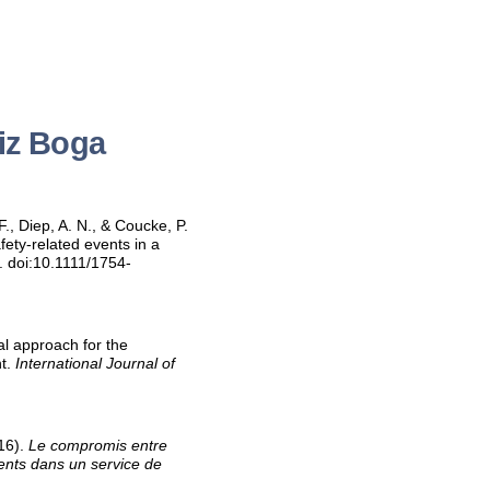
iz Boga
, Diep, A. N., & Coucke, P.
ty-related events in a
. doi:10.1111/1754-
l approach for the
nt.
International Journal of
16).
Le compromis entre
ients dans un service de