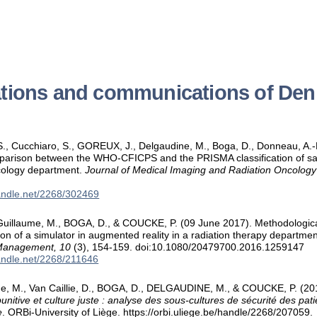
ations and communications of Den
, Cucchiaro, S., GOREUX, J., Delgaudine, M., Boga, D., Donneau, A.-F.
arison between the WHO-CFICPS and the PRISMA classification of safe
cology department.
Journal of Medical Imaging and Radiation Oncology
handle.net/2268/302469
, Guillaume, M., BOGA, D., & COUCKE, P. (09 June 2017). Methodologica
on of a simulator in augmented reality in a radiation therapy departme
Management, 10
(3), 154-159. doi:10.1080/20479700.2016.1259147
handle.net/2268/211646
 M., Van Caillie, D., BOGA, D., DELGAUDINE, M., & COUCKE, P. (20
unitive et culture juste : analyse des sous-cultures de sécurité des pat
e
. ORBi-University of Liège. https://orbi.uliege.be/handle/2268/207059.