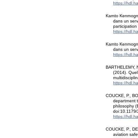
https://hdl.
Kamto Kenmogne, 
dans un serv
participation
https://hdl.
Kamto Kenmogne, 
dans un serv
https://hdl.
BARTHELEMY, N.
(2014). Quel
multidiscipli
https://hdl.
COUCKE, P., BOG
department 
philosophy 
doi:10.1179
https://hdl.
COUCKE, P., DE
aviation saf