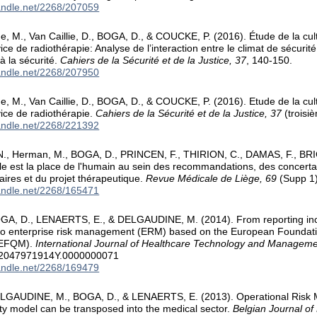
handle.net/2268/207059
M., Van Caillie, D., BOGA, D., & COUCKE, P. (2016). Étude de la cult
ice de radiothérapie: Analyse de l’interaction entre le climat de sécuri
 à la sécurité.
Cahiers de la Sécurité et de la Justice, 37
, 140-150.
handle.net/2268/207950
M., Van Caillie, D., BOGA, D., & COUCKE, P. (2016). Etude de la cult
ice de radiothérapie.
Cahiers de la Sécurité et de la Justice, 37
(troisi
handle.net/2268/221392
, Herman, M., BOGA, D., PRINCEN, F., THIRION, C., DAMAS, F., BRI
le est la place de l'humain au sein des recommandations, des concert
naires et du projet thérapeutique.
Revue Médicale de Liège, 69
(Supp 1)
handle.net/2268/165471
A, D., LENAERTS, E., & DELGAUDINE, M. (2014). From reporting incid
to enterprise risk management (ERM) based on the European Foundat
(EFQM).
International Journal of Healthcare Technology and Manageme
/2047971914Y.0000000071
handle.net/2268/169479
LGAUDINE, M., BOGA, D., & LENAERTS, E. (2013). Operational Risk
ety model can be transposed into the medical sector.
Belgian Journal of