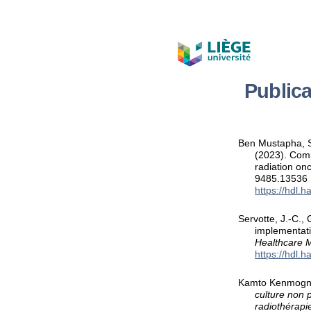
Public
Ben Mustapha, S.
(2023). Comp
radiation on
9485.13536
https://hdl.
Servotte, J.-C.
implementati
Healthcare 
https://hdl.
Kamto Kenmogne,
culture non p
radiothérapi