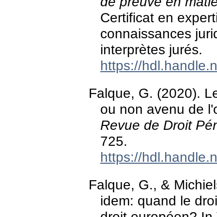
de preuve en matiè
Certificat en experti
connaissances jurid
interprètes jurés.
https://hdl.handle
Falque, G. (2020). L
ou non avenu de l'
Revue de Droit Pén
725.
https://hdl.handle
Falque, G., & Michiel
idem: quand le droi
droit européen? In