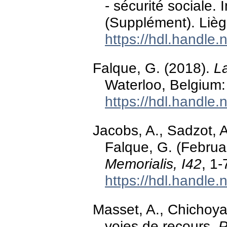
- sécurité sociale. 
(Supplément). Lièg
https://hdl.handle
Falque, G. (2018).
La
Waterloo, Belgium:
https://hdl.handle
Jacobs, A., Sadzot, A
Falque, G. (Februa
Memorialis, I42
, 1-
https://hdl.handle
Masset, A., Chichoya
voies de recours.
P