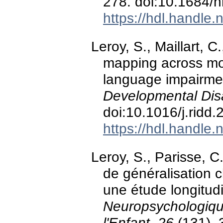
278. doi:10.1684/
https://hdl.handle
Leroy, S., Maillart, C
mapping across moda
language impairme
Developmental Disab
doi:10.1016/j.ridd
https://hdl.handle
Leroy, S., Parisse, C
de généralisation 
une étude longitud
Neuropsychologiqu
l'Enfant, 26
(131), 