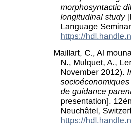
morphosyntactic diff
longitudinal study
[
Language Seminar,
https://hdl.handle
Maillart, C., Al moun
N., Mulquet, A., Ler
November 2012).
I
socioéconomiques e
de guidance paren
presentation]. 12
Neuchâtel, Switzer
https://hdl.handle