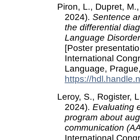
Piron, L., Dupret, M.,
2024).
Sentence an
the differential d
Language Disorder
[Poster presentati
International Congr
Language, Prague,
https://hdl.handle
Leroy, S., Rogister, L
2024).
Evaluating e
program about augm
communication (A
International Congr