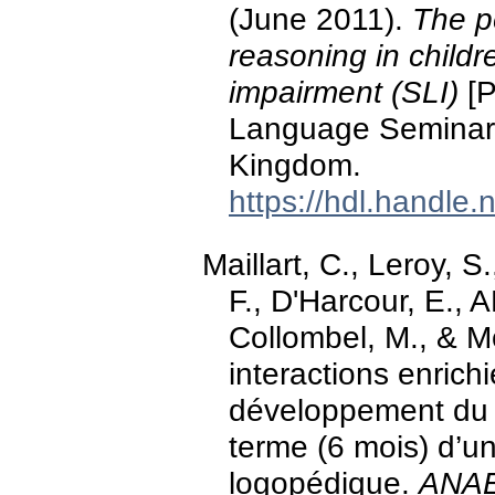
(June 2011).
The p
reasoning in childr
impairment (SLI)
[P
Language Seminar 
Kingdom.
https://hdl.handle
Maillart, C., Leroy, S
F., D'Harcour, E., 
Collombel, M., & M
interactions enrich
développement du l
terme (6 mois) d’u
logopédique.
ANAE