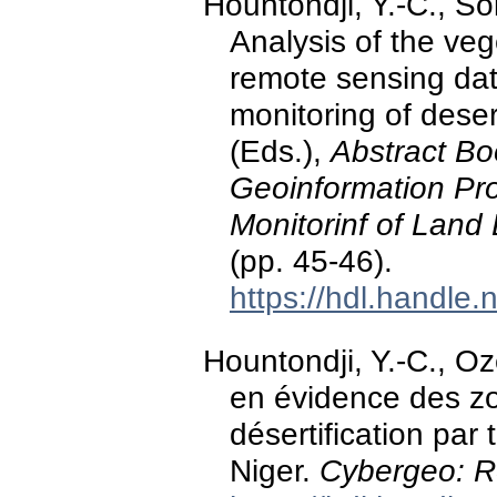
Hountondji, Y.-C., So
Analysis of the veg
remote sensing dat
monitoring of desert
(Eds.),
Abstract B
Geoinformation Pr
Monitorinf of Land 
(pp. 45-46).
https://hdl.handle
Hountondji, Y.-C., Oz
en évidence des zo
désertification par
Niger.
Cybergeo: 