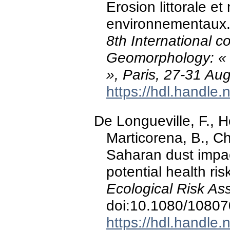
Erosion littorale e
environnementaux.
8th International c
Geomorphology: « 
», Paris, 27-31 Au
https://hdl.handle
De Longueville, F., Ho
Marticorena, B., Ch
Saharan dust impac
potential health ri
Ecological Risk As
doi:10.1080/1080
https://hdl.handle