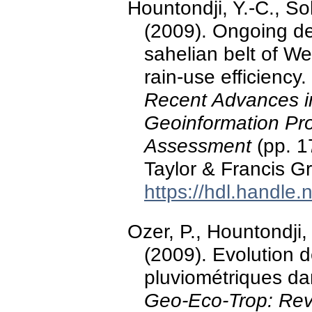
Hountondji, Y.-C., So
(2009). Ongoing des
sahelian belt of We
rain-use efficiency.
Recent Advances 
Geoinformation Pr
Assessment
(pp. 1
Taylor & Francis G
https://hdl.handle
Ozer, P., Hountondji
(2009). Evolution d
pluviométriques da
Geo-Eco-Trop: Revu