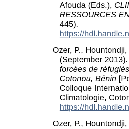
Afouda (Eds.),
CLI
RESSOURCES EN E
445).
https://hdl.handle
Ozer, P., Hountondji,
(September 2013)
forcées de réfugié
Cotonou, Bénin
[Po
Colloque Internatio
Climatologie, Coto
https://hdl.handle
Ozer, P., Hountondji,