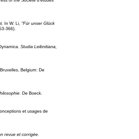
ess of the Société d'études
t. In W. Li,
"Für unser Glück
53-366).
 Dynamica.
Studia Leibnitiana,
 Bruxelles, Belgium: De
philosophie
. De Boeck.
Conceptions et usages de
n revue et corrigée
.