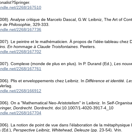
ionalist?
Springer.
handle.net/2268/167510
008). Analyse critique de Marcelo Dascal, G.W. Leibniz, The Art of Con
le de Philosophie
, 329-333.
handle.net/2268/167736
007). Le peintre et le mathématicien. À propos de l'idée-tableau chez 
ins. En hommage à Claude Troisfontaines
. Peeters.
handle.net/2268/167702
2007). Complexe (monde de plus en plus). In P. Durand (Ed.),
Les nouv
handle.net/2268/167761
006). Plis et enveloppements chez Leibniz. In
Différence et identité. 
Verlag.
handle.net/2268/166912
006). On a "Mathematical Neo-Aristotelism" in Leibniz. In
Self-Organisa
ringer, Dordrecht
. Dordrecht. doi:10.1007/1-4020-3917-4_10
handle.net/2268/167704
006). La notion de point de vue dans l'élaboration de la métaphysique l
 (Ed.),
Perspective Leibniz, Whitehead, Deleuze
(pp. 23-54). Vrin.