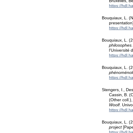
Bruxelles, B
https://hdl.
Bouquiaux, L. 
presentation]
https://hdl.
Bouquiaux, L. (2
philosophes.
l'Université 
https://hdl.
Bouquiaux, L. (2
phénoménolog
https://hdl.
Stengers, I., Des
Cassin, B. (O
(Other coll.)
Woolf
. Univo
https://hdl.
Bouquiaux, L. (
project
[Pape
https://hdl.