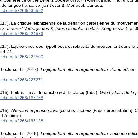
l Conference of the Leibniz Society of North America and Thuird Congr
s de langue française (joint event), Montréal, Canada.
handle.net/2268/235562
017). La critique leibnizienne de la définition cartésienne du mouvemen
ck anderer" Vorträge des X. Internationalen Leibniz-Kongresses
(pp. 3
handle.net/2268/224536
2017). Equivalence des hypothèses et relativité du mouvement dans la
 54-74.
handle.net/2268/222500
 Leclercq, B. (2017).
Logique formelle et argumentation, 3ème édition
.
handle.net/2268/227271
015). Leibniz. In A. Bouaniche & J. Leclercq (Eds.),
Une histoire de la 
handle.net/2268/167768
2015).
Attention et pensée aveugle chez Leibniz
[Paper presentation]. 
u 17e siècle.
handle.net/2268/193128
 Leclercq, B. (2015).
Logique formelle et argumentation, seconde éditio