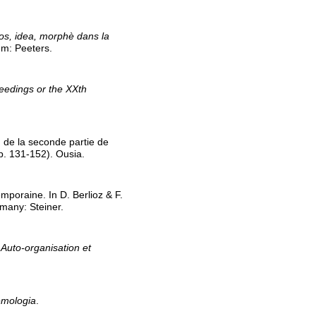
os, idea, morphè dans la
um: Peeters.
eedings or the XXth
 de la seconde partie de
p. 131-152). Ousia.
mporaine. In D. Berlioz & F.
rmany: Steiner.
n
Auto-organisation et
emologia
.