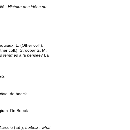
té : Histoire des idées au
uquiaux, L. (Other coll.),
Other coll.), Stroobants, M.
les femmes à la pensée?
La
zle
.
tion
. de boeck.
lgium: De Boeck.
Marcelo (Ed.),
Leibniz : what