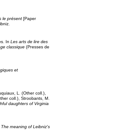
 le présent
[Paper
ibniz.
es. In
Les arts de lire des
âge classique
(Presses de
giques et
uquiaux, L. (Other coll.),
Other coll.), Stroobants, M.
ul daughters of Virginia
. The meaning of Leibniz's