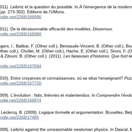
011). Leibniz et la question du possible. In
À l'émergence de la moderni
pp. 273-302). Editions de l'UMons.
handle.net/2268/166896
011). De la déraisonnable efficacité des modèles.
Dissensus
.
handle.net/2268/166986
gers, I., Balibar, F. (Other coll.), Bensaude-Vincent, B. (Other coll.), Bo
ther coll.), Chollet, M. (Other coll.), Hache, E. (Other coll.), Sironi, F. (
, & Zitouni, B. (Other coll.). (2011).
Les faiseuses d'histoires. Que font 
handle.net/2268/167694
010). Entre croyances et connaissances, où se situe l'enseignant?
Puz
handle.net/2268/167730
009). L'évolution : faits, théories et malentendus. In
Comprendre l'évolu
handle.net/2268/166874
 Leclercq, B. (2009).
Logique formelle et argumentation
. Bruxelles, Be
handle.net/2268/17485
008). Leibniz against the unreasonable newtonian physics. In Dascal, 