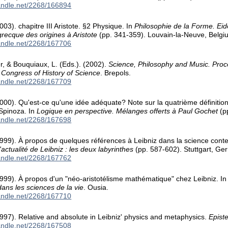
handle.net/2268/166894
03). chapitre III Aristote. §2 Physique. In
Philosophie de la Forme. Eid
grecque des origines à Aristote
(pp. 341-359). Louvain-la-Neuve, Belgi
handle.net/2268/167706
 & Bouquiaux, L. (Eds.). (2002).
Science, Philosophy and Music. Proc
l Congress of History of Science
. Brepols.
handle.net/2268/167709
000). Qu'est-ce qu'une idée adéquate? Note sur la quatrième définition
 Spinoza. In
Logique en perspective. Mélanges offerts à Paul Gochet
(p
handle.net/2268/167698
999). À propos de quelques références à Leibniz dans la science conte
'actualité de Leibniz : les deux labyrinthes
(pp. 587-602). Stuttgart, Ge
handle.net/2268/167762
999). À propos d'un "néo-aristotélisme mathématique" chez Leibniz. I
ns les sciences de la vie
. Ousia.
handle.net/2268/167710
997). Relative and absolute in Leibniz' physics and metaphysics.
Epist
handle.net/2268/167508