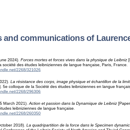
ns and communications of Laurenc
June 2024).
Forces mortes et forces vives dans la physique de Leibniz
[
a société des études leibniziennes de langue française, Paris, France.
handle.net/2268/321026
2022).
La résistance des corps, image physique et échantillon de la lim
]. 5e colloque de la Société des études leibniziennes en langue françai
handle.net/2268/296306
25 March 2021).
Action et passion dans la Dynamique de Leibniz
[Paper
’études leibniziennes de langue française.
handle.net/2268/260350
October 2018).
La quadripartition de la force dans le Specimen dynami