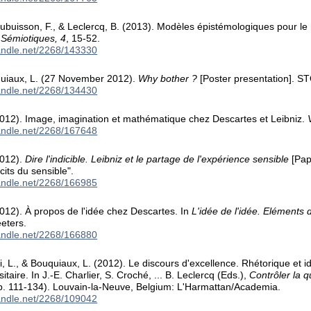
Dubuisson, F., & Leclercq, B. (2013). Modèles épistémologiques pour l
 Sémiotiques, 4
, 15-52.
handle.net/2268/143330
quiaux, L. (27 November 2012).
Why bother ?
[Poster presentation]. S
handle.net/2268/134430
2012). Image, imagination et mathématique chez Descartes et Leibniz.
handle.net/2268/167648
2012).
Dire l'indicible. Leibniz et le partage de l'expérience sensible
[Pap
cits du sensible".
handle.net/2268/166985
012). À propos de l'idée chez Descartes. In
L'idée de l'idée. Eléments d
eters.
handle.net/2268/166880
oi, L., & Bouquiaux, L. (2012). Le discours d'excellence. Rhétorique et i
sitaire. In J.-E. Charlier, S. Croché, ... B. Leclercq (Eds.),
Contrôler la 
. 111-134). Louvain-la-Neuve, Belgium: L'Harmattan/Academia.
handle.net/2268/109042