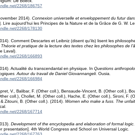
elgium: De Boeck.
handle.net/2268/186757
(November 2014).
Connexion universelle et enveloppement du futur dans
. Lire aujourd’hui les Principes de la Nature et de la Grâce de G. W. Le
handle.net/2268/178130
014). Comment Descartes et Leibniz (disent qu'ils) lisent les philosoph
 Théorie et pratique de la lecture des textes chez les philosophes de l’
de Laval).
handle.net/2268/166893
014). Actualité du transcendantal en physique. In
Questions anthropolo
iques. Autour du travail de Daniel Giovannangeli
. Ousia.
handle.net/2268/166984
pret, V., Balibar, F. (Other coll.), Bensaude-Vincent, B. (Other coll.), Bo
ther coll.), Chollet, M. (Other coll.), Hache, E. (Other coll.), Sironi, F. (
, & Zitouni, B. (Other coll.). (2014).
Women who make a fuss. The unfaithf
cal.
handle.net/2268/167714
2013).
Development of the encyclopedia and elaboration of formal logic
r presentation]. 4th World Congress and School on Universal Logic.
handle.net/2268/167763