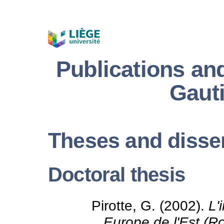
Publications an
Gauti
Theses and disser
Doctoral thesis
Pirotte, G. (2002).
L'
Europe de l'Est (R