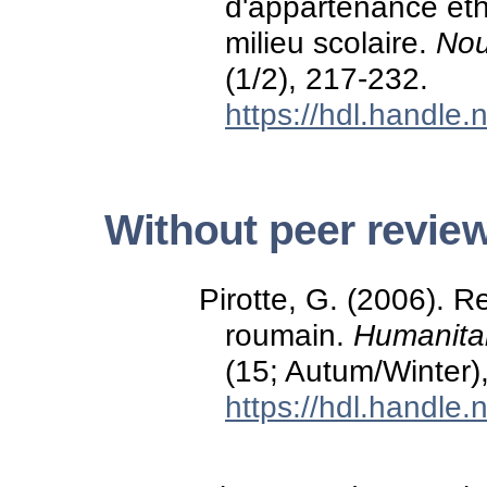
d'appartenance eth
milieu scolaire.
Nou
(1/2), 217-232.
https://hdl.handle
Without peer revie
Pirotte, G. (2006). R
roumain.
Humanitai
(15; Autum/Winter),
https://hdl.handle