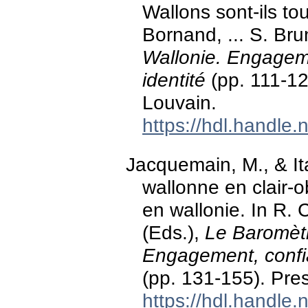
Wallons sont-ils tou
Bornand, ... S. Bru
Wallonie. Engageme
identité
(pp. 111-12
Louvain.
https://hdl.handle
Jacquemain, M., & Ita
wallonne en clair-o
en wallonie. In R. C
(Eds.),
Le Baromètr
Engagement, confia
(pp. 131-155). Pre
https://hdl.handle