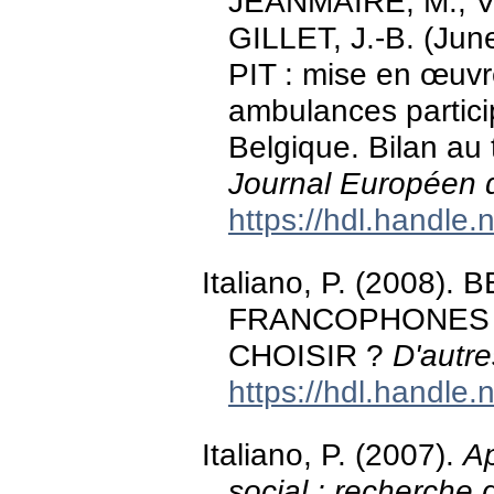
JEANMAIRE, M., VAN
GILLET, J.-B. (Jun
PIT : mise en œuvr
ambulances partici
Belgique. Bilan au 
Journal Européen 
https://hdl.handle
Italiano, P. (2008
FRANCOPHONES 
CHOISIR ?
D'autr
https://hdl.handle
Italiano, P. (2007).
Ap
social : recherche q