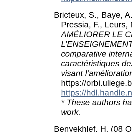
Bricteux, S., Baye, A
Pressia, F., Leurs,
AMÉLIORER LE C
L’ENSEIGNEMENT
comparative internat
caractéristiques des
visant l’amélioratio
https://orbi.ulieg
https://hdl.handle
* These authors hav
work.
Benyekhlef, H. (08 