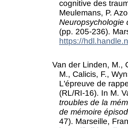
cognitive des traum
Meulemans, P. Azouv
Neuropsychologie 
(pp. 205-236). Mars
https://hdl.handle
Van der Linden, M., C
M., Calicis, F., Wy
L'épreuve de rappel
(RL/RI-16). In M. 
troubles de la mémo
de mémoire épisod
47). Marseille, Fra