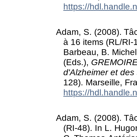
https://hdl.handle
Adam, S. (2008). Tâ
à 16 items (RL/RI-1
Barbeau, B. Michel,
(Eds.),
GREMOIRE: T
d'Alzheimer et de
128). Marseille, Fr
https://hdl.handle
Adam, S. (2008). Tâc
(RI-48). In L. Hugo