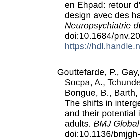
en Ehpad: retour d'
design avec des ha
Neuropsychiatrie du
doi:10.1684/pnv.2
https://hdl.handle
Gouttefarde, P., Gay
Socpa, A., Tchunde
Bongue, B., Barth,
The shifts in inter
and their potential
adults.
BMJ Global 
doi:10.1136/bmjgh