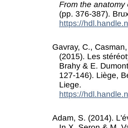
From the anatomy of 
(pp. 376-387). Br
https://hdl.handle
Gavray, C., Casman, M
(2015). Les stéréoty
Brahy & E. Dumon
127-146). Liège, B
Liege.
https://hdl.handle
Adam, S. (2014). L'év
In X. Seron & M. V