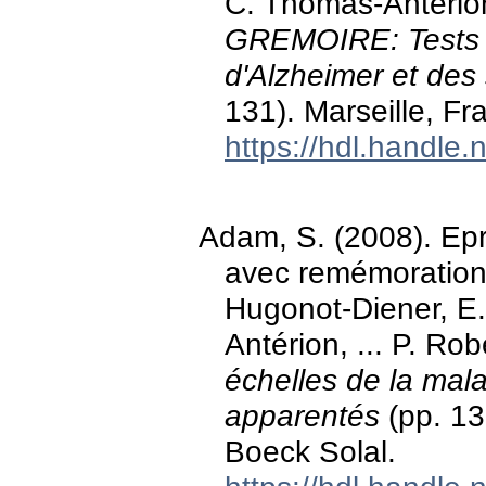
C. Thomas-Antérion,
GREMOIRE: Tests e
d'Alzheimer et de
131). Marseille, Fr
https://hdl.handle
Adam, S. (2008). Ep
avec remémoration 
Hugonot-Diener, E.
Antérion, ... P. Rob
échelles de la mal
apparentés
(pp. 13
Boeck Solal.