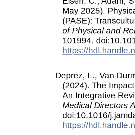
Elsen, C., Adam, S.
May 2025). Physical
(PASE): Transcultu
of Physical and Reh
101994. doi:10.10
https://hdl.handle
Deprez, L., Van Durm
(2024). The Impac
An Integrative Rev
Medical Directors 
doi:10.1016/j.jam
https://hdl.handle