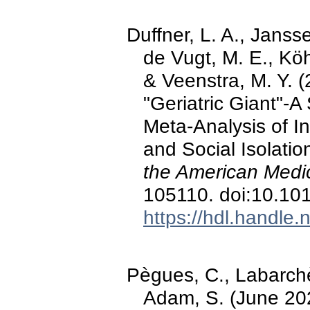
Duffner, L. A., Janss
de Vugt, M. E., Köh
& Veenstra, M. Y. 
"Geriatric Giant"-A
Meta-Analysis of In
and Social Isolati
the American Medic
105110. doi:10.10
https://hdl.handle
Pègues, C., Labarchè
Adam, S. (June 20