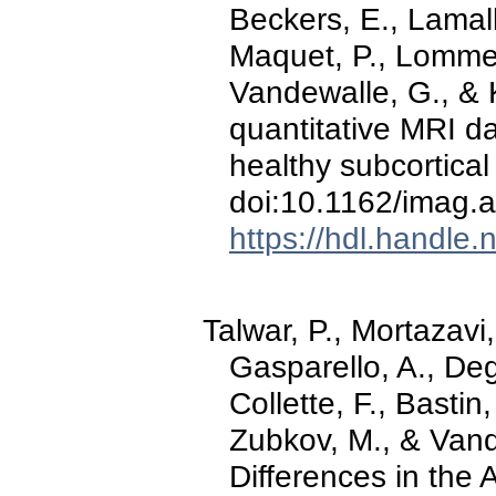
Beckers, E., Lamalle,
Maquet, P., Lommer
Vandewalle, G., & K
quantitative MRI da
healthy subcortical
doi:10.1162/imag.
https://hdl.handle
Talwar, P., Mortazav
Gasparello, A., Deg
Collette, F., Bastin,
Zubkov, M., & Vand
Differences in the