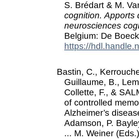
S. Brédart & M. Va
cognition. Apports 
neurosciences cogn
Belgium: De Boeck
https://hdl.handle
Bastin, C., Kerrouch
Guillaume, B., Lema
Collette, F., & SAL
of controlled memo
Alzheimer’s disease
Adamson, P. Bayley,
... M. Weiner (Eds.