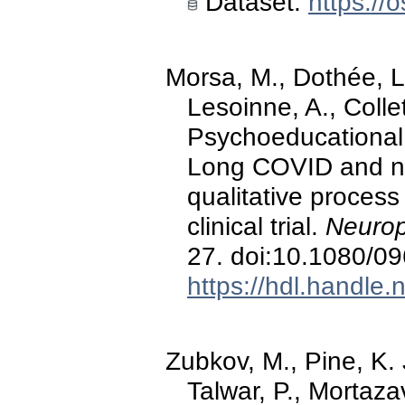
Dataset:
https://o
Morsa, M., Dothée, L
Lesoinne, A., Collet
Psychoeducational i
Long COVID and neu
qualitative proces
clinical trial.
Neurop
27. doi:10.1080/0
https://hdl.handle
Zubkov, M., Pine, K. J
Talwar, P., Mortaza