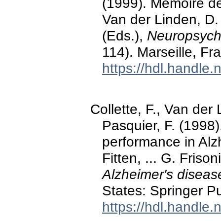
(1999). Mémoire de 
Van der Linden, D. 
(Eds.),
Neuropsycho
114). Marseille, Fr
https://hdl.handle
Collette, F., Van der
Pasquier, F. (1998
performance in Alzh
Fitten, ... G. Frison
Alzheimer's diseas
States: Springer P
https://hdl.handle