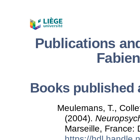
Publications an
Fabien
Books published a
Meulemans, T., Collet
(2004).
Neuropsych
Marseille, France:
https://hdl.handle