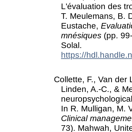
L'évaluation des tr
T. Meulemans, B. D
Eustache,
Evaluati
mnésiques
(pp. 99
Solal.
https://hdl.handle
Collette, F., Van der 
Linden, A.-C., & Me
neuropsychological
In R. Mulligan, M. V
Clinical managemen
73). Mahwah, Unite