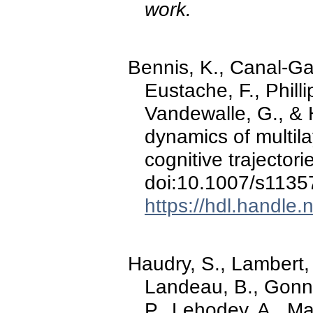
work.
Bennis, K., Canal-Garc
Eustache, F., Phillip
Vandewalle, G., & H
dynamics of multila
cognitive trajectori
doi:10.1007/s1135
https://hdl.handle
Haudry, S., Lambert, 
Landeau, B., Gonne
P., Lehodey, A., Ma