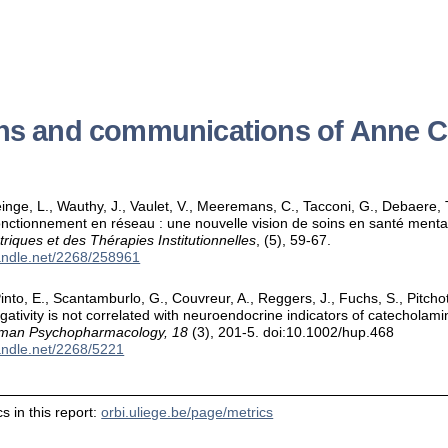
ons and communications of Ann
einge, L., Wauthy, J., Vaulet, V., Meeremans, C., Tacconi, G., Debaere, 
onctionnement en réseau : une nouvelle vision de soins en santé menta
triques et des Thérapies Institutionnelles
, (5), 59-67.
handle.net/2268/258961
nto, E., Scantamburlo, G., Couvreur, A., Reggers, J., Fuchs, S., Pitcho
tivity is not correlated with neuroendocrine indicators of catecholamine
man Psychopharmacology, 18
(3), 201-5. doi:10.1002/hup.468
handle.net/2268/5221
s in this report:
orbi.uliege.be/page/metrics