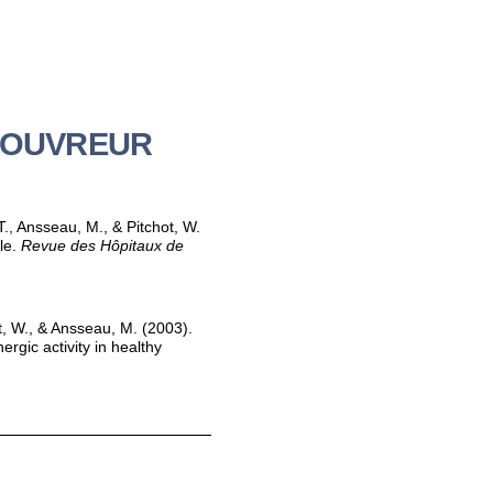
e COUVREUR
T., Ansseau, M., & Pitchot, W.
le.
Revue des Hôpitaux de
t, W., & Ansseau, M. (2003).
rgic activity in healthy