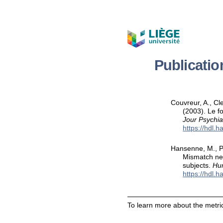
Publicati
Couvreur, A., Cl
(2003). Le f
Jour Psychia
https://hdl.
Hansenne, M., Pi
Mismatch nega
subjects.
Hu
https://hdl.
To learn more about the metric