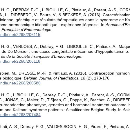
. G., DEBRAY, F.-G., LIBIOULLE, C., Pintiaux, A., Parent, A.-S., CORM
 L., DIDEBERG, V., Bours, V., & BECKERS, A. (2016). Caractérisation 
nienne, génétique et résultats thérapeutiques dans le syndrome de Ka
sme normosmique idiopathique : expérience liégeoise. In
Annales d'En
é Française d'Endocrinologie
.
handle.net/2268/206115
 G., VERLOES, A., Debray, F.-G., LIBIOULLE, C., Pintiaux, A., Maquet
 de De Morsier : une cause congénitale méconnue d'hypopituitarisme.
s de la Société Française d'Endocrinologie
.
handle.net/2268/206118
sbien, M., DRESSE, M.-F., & Pintiaux, A. (2016). Contraception hormon
e biologique.
Belgian Journal of Paediatrics, 18
(2), 173-176.
handle.net/2268/200580
 G., LIBIOULLE, C., Debray, F.-G., Pintiaux, A., Parent, A.-S., CORMA
 C., JONAS, C., Maiter, D., T'Sjoen, G., Poppe, K., Brachet, C., DIDEBER
euroendocrine phenotype, genetics and hormonal treatment outcome i
 and Kallman syndrome patients : A multicenter Belgian Study. In
Acta
handle.net/2268/207484
hati, A.-S., Debray, F.-G., VALDES SOCIN, H. G., Pirard, F., Pintiaux, A.