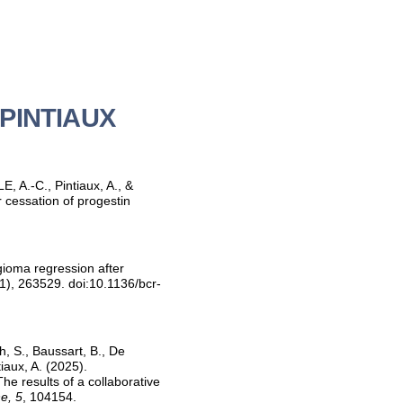
e PINTIAUX
, A.-C., Pintiaux, A., &
r cessation of progestin
gioma regression after
1), 263529. doi:10.1136/bcr-
, S., Baussart, B., De
iaux, A. (2025).
results of a collaborative
e, 5
, 104154.