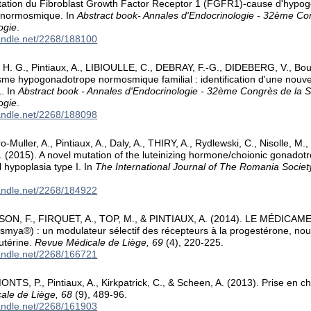
tation du Fibroblast Growth Factor Receptor 1 (FGFR1)-cause d'hyp
e normosmique. In
Abstract book- Annales d'Endocrinologie - 32ème Co
ogie
.
handle.net/2268/188100
. G., Pintiaux, A., LIBIOULLE, C., DEBRAY, F.-G., DIDEBERG, V., Bours
e hypogonadotrope normosmique familial : identification d'une nouve
. In
Abstract book - Annales d'Endocrinologie - 32ème Congrès de la S
ogie
.
handle.net/2268/188098
ro-Muller, A., Pintiaux, A., Daly, A., THIRY, A., Rydlewski, C., Nisolle, M.,
. (2015). A novel mutation of the luteinizing hormone/choionic gonadot
l hypoplasia type I. In
The International Journal of The Romania Society
handle.net/2268/184922
OSON, F., FIRQUET, A., TOP, M., & PINTIAUX, A. (2014). LE MÉDICA
 (Esmya®) : un modulateur sélectif des récepteurs à la progestérone, no
utérine.
Revue Médicale de Liège, 69
(4), 220-225.
handle.net/2268/166721
MONTS, P., Pintiaux, A., Kirkpatrick, C., & Scheen, A. (2013). Prise en 
ale de Liège, 68
(9), 489-96.
handle.net/2268/161903