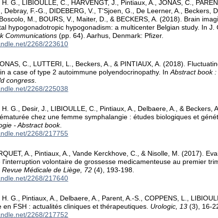
. G., LIBIOULLE, C., HARVENGT, J., Pintiaux, A., JONAS, C., PARENT
Debray, F.-G., DIDEBERG, V., T'Sjoen, G., De Leerner, A., Beckers, D.
 Boscolo, M., BOURS, V., Maiter, D., & BECKERS, A. (2018). Brain imagi
tal hypogonadotropic hypogonadism: a multicenter Belgian study. In J.
ok Communications
(pp. 64). Aarhus, Denmark: Pfizer.
handle.net/2268/223610
ONAS, C., LUTTERI, L., Beckers, A., & PINTIAUX, A. (2018). Fluctuatin
y in a case of type 2 autoimmune polyendocrinopathy. In
Abstract book 
ld congress
.
handle.net/2268/225038
 G., Desir, J., LIBIOULLE, C., Pintiaux, A., Delbaere, A., & Beckers, A
rématurée chez une femme symphalangie : études biologiques et génét
ogie - Abstract book
.
handle.net/2268/217755
RQUET, A., Pintiaux, A., Vande Kerckhove, C., & Nisolle, M. (2017). Eva
 de l'interruption volontaire de grossesse medicamenteuse au premier tri
.
Revue Médicale de Liège, 72
(4), 193-198.
handle.net/2268/217640
 G., Pintiaux, A., Delbaere, A., Parent, A.-S., COPPENS, L., LIBIOULL
e en FSH : actualités cliniques et thérapeutiques.
Urologic, 13
(3), 16-2
handle.net/2268/217752