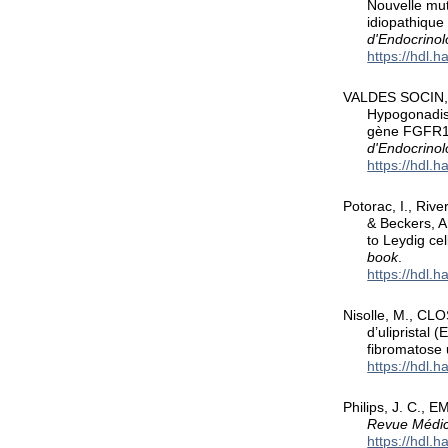
Nouvelle mu
idiopathiqu
d'Endocrinol
https://hdl.
VALDES SOCIN, H
Hypogonadism
gène FGFR1
d'Endocrinol
https://hdl.
Potorac, I., Rive
& Beckers, A
to Leydig cel
book
.
https://hdl.
Nisolle, M., CL
d’ulipristal
fibromatose 
https://hdl.
Philips, J. C., E
Revue Médic
https://hdl.