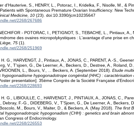
r d'Hauterive, S., HENRY, L., Potorac, I., Kridelka, F., Nisolle, M., & Pi
 in Patients with Spontaneous Premature Ovarian Insufficiency: New Tec
inical Medicine, 10
(23). doi:10.3390/jcm10235647
handle.net/2268/267686
ECHIFOR - POTORAC, I., PETIGNOT, S., TEBACHE, L., Pintiaux, A., N
yndrome des ovaires micropolykystiques : L'avantage d'une prise en cha
Liège, 75
(1).
handle.net/2268/251969
. G., HARVENGT, J., Pintiaux, A., JONAS, C., PARENT, A.-S., Geene
rg, V., T'sjoen, G., De Leerner, A., Beckers, D., Destree, A., Roland, D.
 VROONEN, L., Bours, V., ... Beckers, A. (September 2018).
Etude multi
c hypogonadisme hypogonadotrope congénital (HHC) : caractérisation 
oster presentation]. 35ème Congrès de la Société Française d'Endocri
handle.net/2268/228693
. G., LIBIOULLE, C., HARVENGT, J., PINTIAUX, A., JONAS, C., Paren
Debray, F.-G., DIDEBERG, V., T'Sjoen, G., De Leerner, A., Beckers, D.
 Boscolo, M., Bours, V., Maiter, D., & Beckers, A. (May 2018).
The first 
tal hypogonadotropic hypogonadism (CHH) : genetics and brain abnorm
an Congress of Endocrinology.
handle.net/2268/226553