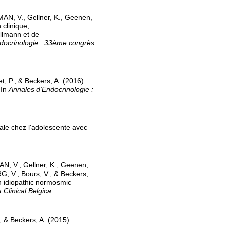
AN, V., Gellner, K., Geenen,
clinique,
llmann et de
docrinologie : 33ème congrès
, P., & Beckers, A. (2016).
 In
Annales d'Endocrinologie :
ale chez l'adolescente avec
N, V., Gellner, K., Geenen,
G, V., Bours, V., & Beckers,
n idiopathic normosmic
 Clinical Belgica
.
, & Beckers, A. (2015).