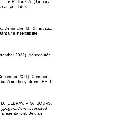
I., & Pintiaux, A. (January
e au point des
A., Demarche, M., & Pintiaux,
nt une insensibilité
(September 2022). Nouveautés
(December 2021). Comment
e basé sur le syndrome HAIR-
 D., DEBRAY, F.-G., BOURS,
 hypogonadism associated
 presentation]. Belgian