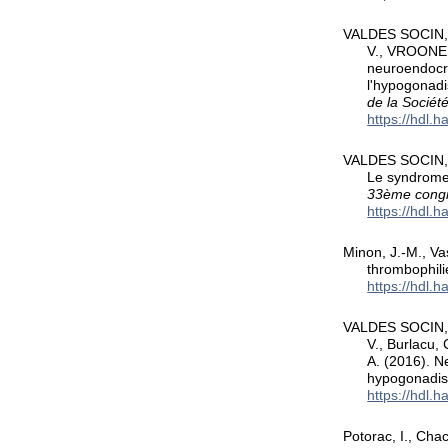
VALDES SOCIN, H
V., VROONEN,
neuroendocri
l'hypogonadi
de la Sociét
https://hdl.
VALDES SOCIN, H.
Le syndrome
33ème congrè
https://hdl.
Minon, J.-M., Va
thrombophili
https://hdl.
VALDES SOCIN, H.
V., Burlacu,
A. (2016). N
hypogonadism
https://hdl.
Potorac, I., Chac