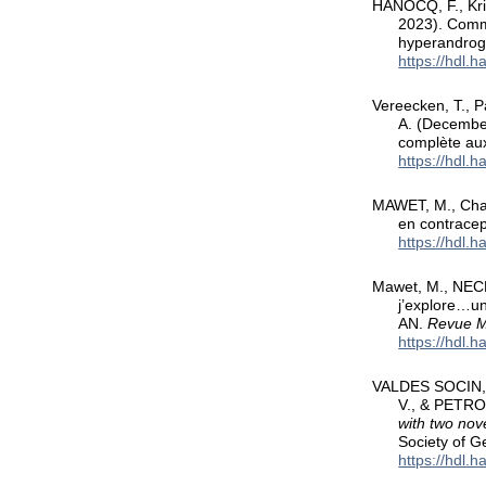
HANOCQ, F., Krid
2023). Comme
hyperandrog
https://hdl.
Vereecken, T., P
A. (December
complète au
https://hdl.
MAWET, M., Chabb
en contracep
https://hdl.
Mawet, M., NEC
j’explore…un
AN.
Revue M
https://hdl.
VALDES SOCIN, H
V., & PETRO
with two nov
Society of G
https://hdl.