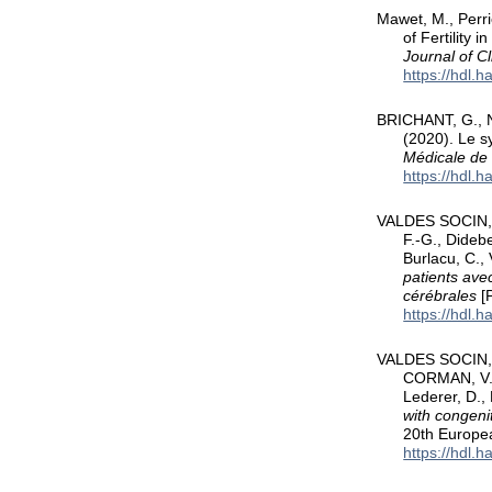
Mawet, M., Perrie
of Fertility
Journal of Cl
https://hdl.
BRICHANT, G., N
(2020). Le s
Médicale de 
https://hdl.
VALDES SOCIN, H
F.-G., Didebe
Burlacu, C.,
patients ave
cérébrales
[P
https://hdl.
VALDES SOCIN, H
CORMAN, V., 
Lederer, D.,
with congeni
20th Europe
https://hdl.