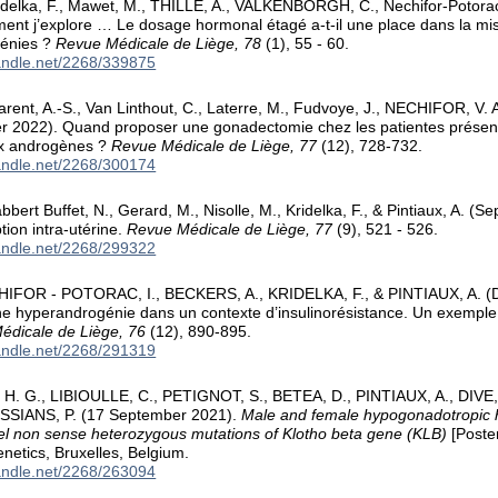
elka, F., Mawet, M., THILLE, A., VALKENBORGH, C., Nechifor-Potorac, 
nt j’explore … Le dosage hormonal étagé a-t-il une place dans la mis
énies ?
Revue Médicale de Liège, 78
(1), 55 - 60.
handle.net/2268/339875
arent, A.-S., Van Linthout, C., Laterre, M., Fudvoye, J., NECHIFOR, V. 
 2022). Quand proposer une gonadectomie chez les patientes présenta
x androgènes ?
Revue Médicale de Liège, 77
(12), 728-732.
handle.net/2268/300174
ert Buffet, N., Gerard, M., Nisolle, M., Kridelka, F., & Pintiaux, A. 
tion intra-utérine.
Revue Médicale de Liège, 77
(9), 521 - 526.
handle.net/2268/299322
HIFOR - POTORAC, I., BECKERS, A., KRIDELKA, F., & PINTIAUX, A. 
e hyperandrogénie dans un contexte d’insulinorésistance. Un exempl
édicale de Liège, 76
(12), 890-895.
handle.net/2268/291319
. G., LIBIOULLE, C., PETIGNOT, S., BETEA, D., PINTIAUX, A., DIVE,
SSIANS, P. (17 September 2021).
Male and female hypogonadotropic
el non sense heterozygous mutations of Klotho beta gene (KLB)
[Poster
enetics, Bruxelles, Belgium.
handle.net/2268/263094