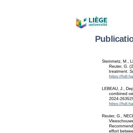
Publicati
Steinmetz, M., L
Reuter, G. (
treatment.
S
https://hdl.
LEBEAU, J., Depr
combined oes
2024-26352
https://hdl.
Reuter, G., NECH
Vleeschouwer
Recommendat
effort betwe