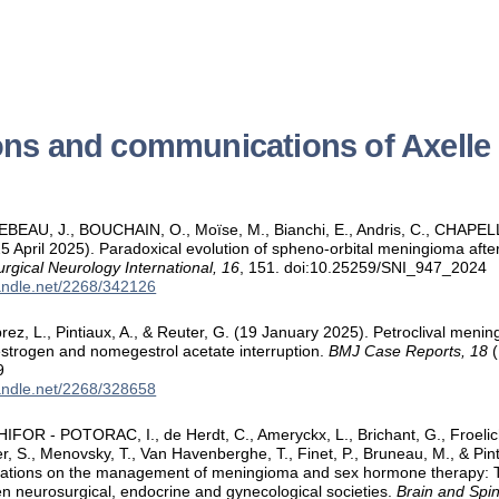
ons and communications of Axell
EBEAU, J., BOUCHAIN, O., Moïse, M., Bianchi, E., Andris, C., CHAPELLE
25 April 2025). Paradoxical evolution of spheno-orbital meningioma afte
urgical Neurology International, 16
, 151. doi:10.25259/SNI_947_2024
handle.net/2268/342126
ez, L., Pintiaux, A., & Reuter, G. (19 January 2025). Petroclival menin
trogen and nomegestrol acetate interruption.
BMJ Case Reports, 18
(
9
handle.net/2268/328658
IFOR - POTORAC, I., de Herdt, C., Ameryckx, L., Brichant, G., Froelich
, S., Menovsky, T., Van Havenberghe, T., Finet, P., Bruneau, M., & Pint
ions on the management of meningioma and sex hormone therapy: The 
en neurosurgical, endocrine and gynecological societies.
Brain and Spin