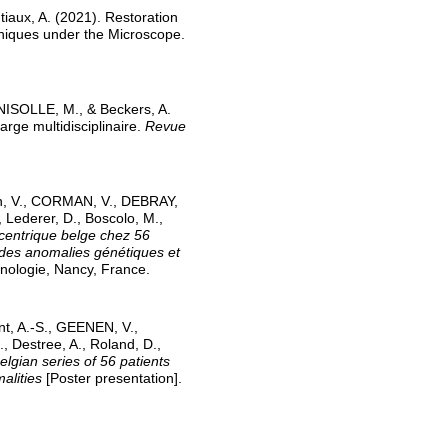
ntiaux, A. (2021). Restoration
hniques under the Microscope.
ISOLLE, M., & Beckers, A.
rge multidisciplinaire.
Revue
n, V., CORMAN, V., DEBRAY,
, Lederer, D., Boscolo, M.,
centrique belge chez 56
des anomalies génétiques et
nologie, Nancy, France.
t, A.-S., GEENEN, V.,
, Destree, A., Roland, D.,
Belgian series of 56 patients
alities
[Poster presentation].