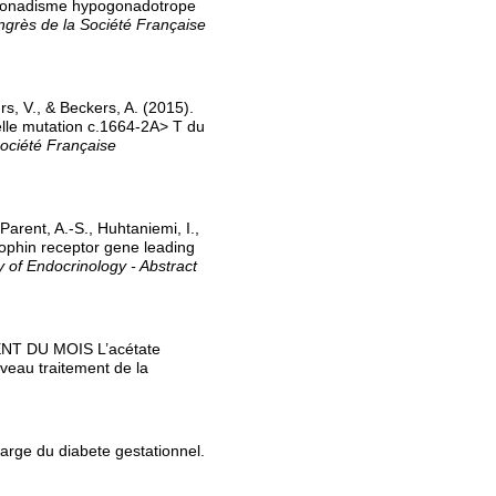
ogonadisme hypogonadotrope
ngrès de la Société Française
, V., & Beckers, A. (2015).
lle mutation c.1664-2A> T du
ociété Française
 Parent, A.-S., Huhtaniemi, I.,
rophin receptor gene leading
 of Endocrinology - Abstract
MENT DU MOIS L’acétate
uveau traitement de la
charge du diabete gestationnel.