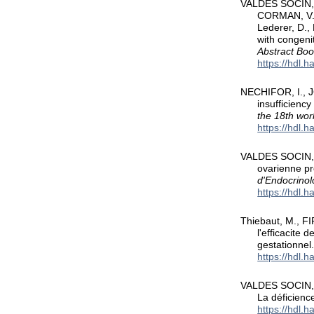
VALDES SOCIN, H
CORMAN, V., 
Lederer, D.,
with congeni
Abstract Bo
https://hdl.
NECHIFOR, I., J
insufficienc
the 18th wor
https://hdl.
VALDES SOCIN, H.
ovarienne p
d'Endocrinol
https://hdl.
Thiebaut, M., FI
l'efficacite
gestationnel
https://hdl.
VALDES SOCIN, H.
La déficienc
https://hdl.