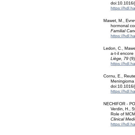
doi:10.1016
https://hdl.
Mawet, M., Evrev
hormonal con
Familial Can
https://hdl.
Ledon, C., Mawet
a-t-il encor
Liège, 79
(9)
https://hdl.
Cornu, E., Reute
Meningioma u
doi:10.1016/
https://hdl.
NECHIFOR - POTO
Verdin, H., S
Role of MCM9
Clinical Medi
https://hdl.