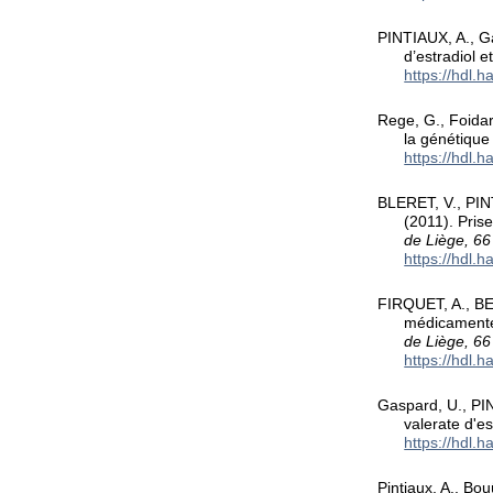
PINTIAUX, A., G
d’estradiol 
https://hdl.
Rege, G., Foidar
la génétique 
https://hdl.
BLERET, V., PIN
(2011). Pris
de Liège, 66
https://hdl.
FIRQUET, A., BEL
médicamenteu
de Liège, 66
https://hdl.
Gaspard, U., PI
valerate d'es
https://hdl.
Pintiaux, A., Bou