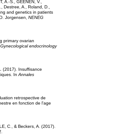
, A.-S., GEENEN, V.,
, Destree, A., Roland, D.,
ng and genetics in patients
 O. Jorgensen,
NENEG
g primary ovarian
: Gynecological endocrinology
. (2017). Insuffisance
iques. In
Annales
luation retrospective de
mestre en fonction de l'age
E, C., & Beckers, A. (2017).
2.