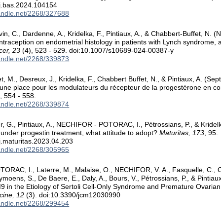
/j.bas.2024.104154
handle.net/2268/327688
in, C., Dardenne, A., Kridelka, F., Pintiaux, A., & Chabbert-Buffet, N.
traception on endometrial histology in patients with Lynch syndrome, a 
cer, 23
(4), 523 - 529. doi:10.1007/s10689-024-00387-y
handle.net/2268/339873
, M., Desreux, J., Kridelka, F., Chabbert Buffet, N., & Pintiaux, A. (Se
e une place pour les modulateurs du récepteur de la progestérone en c
, 554 - 558.
handle.net/2268/339874
r, G., Pintiaux, A., NECHIFOR - POTORAC, I., Pétrossians, P., & Kridelk
nder progestin treatment, what attitude to adopt?
Maturitas, 173
, 95.
j.maturitas.2023.04.203
handle.net/2268/305965
RAC, I., Laterre, M., Malaise, O., NECHIFOR, V. A., Fasquelle, C., Co
ymoens, S., De Baere, E., Daly, A., Bours, V., Pétrossians, P., & Pintia
 in the Etiology of Sertoli Cell-Only Syndrome and Premature Ovarian 
cine, 12
(3). doi:10.3390/jcm12030990
handle.net/2268/299454