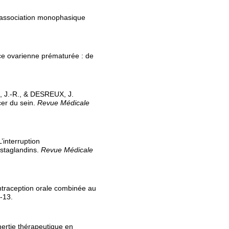
e association monophasique
nce ovarienne prématurée : de
, J.-R., & DESREUX, J.
er du sein.
Revue Médicale
’interruption
ostaglandins.
Revue Médicale
ntraception orale combinée au
-13.
inertie thérapeutique en