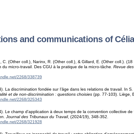
tions and communications of Célia
e, C. (Other coll.), Narinx, R. (Other coll.), & Gillard, E. (Other coll.). 
 du micro-travail. Des CGU à la pratique de la micro-tâche.
Revue des
handle.net/2268/338739
). La discrimination fondée sur l’âge dans les relations de travail. In S.
lité et de non-discrimination : questions choisies
(pp. 77-103). Liège, 
handle.net/2268/325343
4). Le champ d'application à deux temps de la convention collective de 
éen.
Journal des Tribunaux du Travail
, (2024/19), 348-352.
handle.net/2268/321928