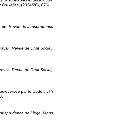
ts raisonnables et dissolution
 Bruxelles
, (2024/20), 876-
erme.
Revue de Jurisprudence
ravail.
Revue de Droit Social,
ravail.
Revue de Droit Social,
bouleversée par le Code civil ?
0.
urisprudence de Liège, Mons