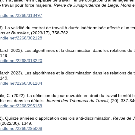
4). Travailleur en incapacité de travail : entre obligation d’aménagemen
e travail pour force majeure.
Revue de Jurisprudence de Liège, Mons et
handle.net/2268/318497
3). La validité du contrat de travail à durée indéterminée affecté d’un t
ns et Bruxelles
, (2023/17), 758-762.
handle.net/2268/302128
March 2023). Les algorithmes et la discrimination dans les relations de t
-149.
handle.net/2268/313220
March 2023). Les algorithmes et la discrimination dans les relations de t
-149.
handle.net/2268/301284
ile, C. (2022). La définition du jour ouvrable en droit du travail bientôt 
ble est dans les détails.
Journal des Tribunaux du Travail
, (20), 337-34
handle.net/2268/295159
2). Quinze années d'application des lois anti-discrimination.
Revue de J
 (2022/30), 1349.
handle.net/2268/295008