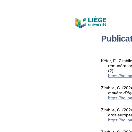
Publica
Kéfer, F., Zimbil
rémunération
(2).
https://hdl.
Zimbile, C. (2024
matière d’éga
https://hdl.
Zimbile, C. (202
droit europ
https://hdl.