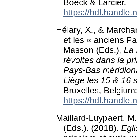
Boeck & Larcier.
https://hdl.handle
Hélary, X., & Marchan
et les « anciens P
Masson (Eds.),
La 
révoltes dans la pr
Pays-Bas méridion
Liège les 15 & 16
Bruxelles, Belgium
https://hdl.handle
Maillard-Luypaert, M
(Eds.). (2018).
Égli