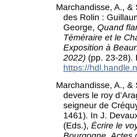
Marchandisse, A., & 
des Rolin : Guillaum
George,
Quand flam
Téméraire et le Ch
Exposition à Beau
2022)
(pp. 23-28).
https://hdl.handle
Marchandisse, A., & S
devers le roy d’Ar
seigneur de Créquy
1461). In J. Devaux
(Eds.),
Écrire le v
Bourgogne. Actes d