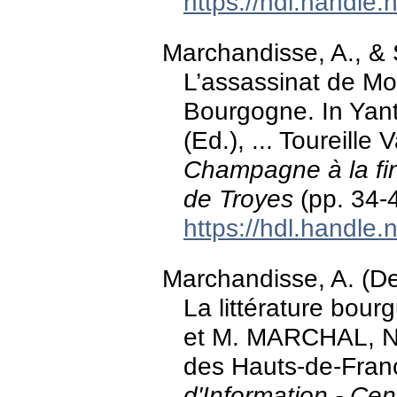
https://hdl.handle
Marchandisse, A., & 
L’assassinat de Mo
Bourgogne. In Yan
(Ed.), ... Toureille 
Champagne à la fin
de Troyes
(pp. 34-
https://hdl.handle
Marchandisse, A. (D
La littérature bou
et M. MARCHAL, Nor
des Hauts-de-Franc
d'Information - Ce