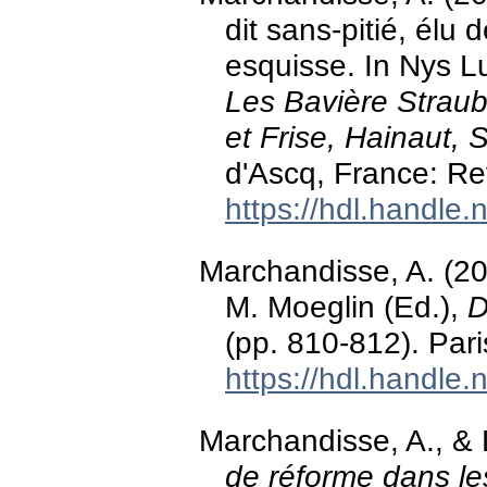
dit sans-pitié, élu
esquisse. In Nys L
Les Bavière Strau
et Frise, Hainaut, 
d'Ascq, France: R
https://hdl.handle
Marchandisse, A. (202
M. Moeglin (Ed.),
D
(pp. 810-812). Pari
https://hdl.handle
Marchandisse, A., & 
de réforme dans le