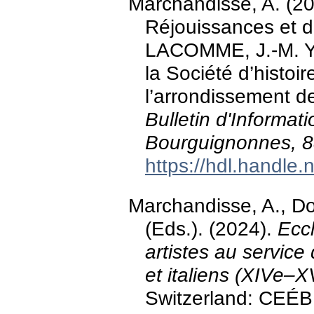
Marchandisse, A. (2
Réjouissances et d
LACOMME, J.-M. Y
la Société d’histoi
l’arrondissement de
Bulletin d'Informa
Bourguignonnes, 
https://hdl.handle
Marchandisse, A., Doc
(Eds.). (2024).
Eccl
artistes au servic
et italiens (XIVe–X
Switzerland: CEÉB