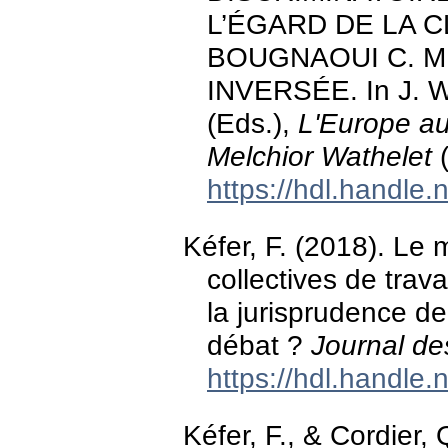
L’ÉGARD DE LA C
BOUGNAOUI C. 
INVERSÉE. In J. W
(Eds.),
L'Europe au
Melchior Wathelet
(
https://hdl.handle
Kéfer, F. (2018). Le
collectives de trava
la jurisprudence de 
débat ?
Journal de
https://hdl.handle
Kéfer, F., & Cordier, 