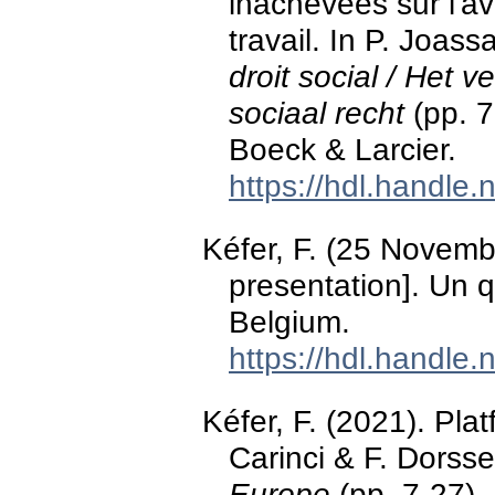
inachevées sur l'ave
travail. In P. Joass
droit social / Het 
sociaal recht
(pp. 7
Boeck & Larcier.
https://hdl.handle
Kéfer, F. (25 Novem
presentation]. Un q
Belgium.
https://hdl.handle
Kéfer, F. (2021). Pla
Carinci & F. Dorss
Europe
(pp. 7-27). 